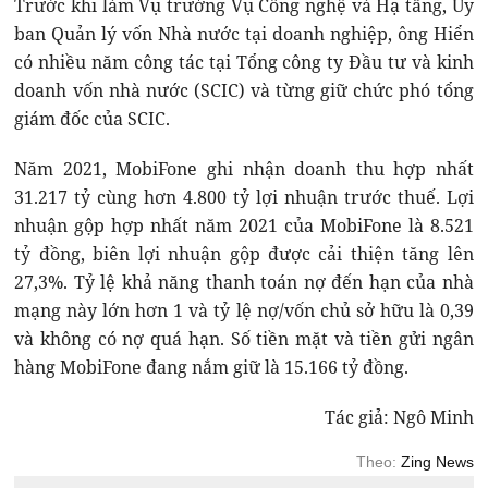
Trước khi làm Vụ trưởng Vụ Công nghệ và Hạ tầng, Ủy
ban Quản lý vốn Nhà nước tại doanh nghiệp, ông Hiển
có nhiều năm công tác tại Tổng công ty Đầu tư và kinh
doanh vốn nhà nước (SCIC) và từng giữ chức phó tổng
giám đốc của SCIC.
Năm 2021, MobiFone ghi nhận doanh thu hợp nhất
31.217 tỷ cùng hơn 4.800 tỷ lợi nhuận trước thuế. Lợi
nhuận gộp hợp nhất năm 2021 của MobiFone là 8.521
tỷ đồng, biên lợi nhuận gộp được cải thiện tăng lên
27,3%. Tỷ lệ khả năng thanh toán nợ đến hạn của nhà
mạng này lớn hơn 1 và tỷ lệ nợ/vốn chủ sở hữu là 0,39
và không có nợ quá hạn. Số tiền mặt và tiền gửi ngân
hàng MobiFone đang nắm giữ là 15.166 tỷ đồng.
Tác giả: Ngô Minh
Theo:
Zing News