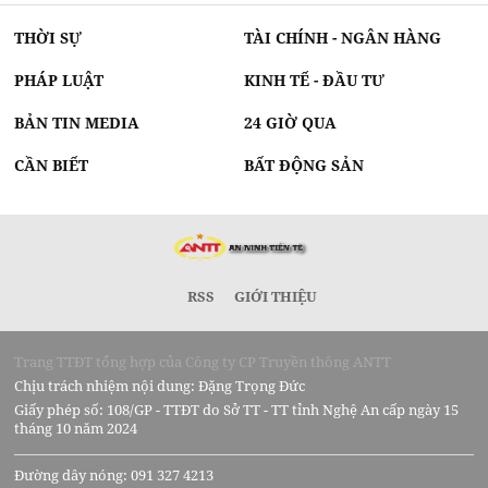
THỜI SỰ
TÀI CHÍNH - NGÂN HÀNG
PHÁP LUẬT
KINH TẾ - ĐẦU TƯ
BẢN TIN MEDIA
24 GIỜ QUA
CẦN BIẾT
BẤT ĐỘNG SẢN
RSS
GIỚI THIỆU
Trang TTĐT tổng hợp của Công ty CP Truyền thông ANTT
Chịu trách nhiệm nội dung: Đặng Trọng Đức
Giấy phép số: 108/GP - TTĐT do Sở TT - TT tỉnh Nghệ An cấp ngày 15
tháng 10 năm 2024
Đường dây nóng: 091 327 4213