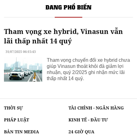
ĐANG PHỔ BIẾN
Tham vọng xe hybrid, Vinasun vẫn
lãi thấp nhất 14 quý
31/07/2025 06:15:43
Tham vọng chuyển đổi xe hybrid chưa
giúp Vinasun thoát khỏi đà giảm lợi
nhuận, quý 2/2025 ghi nhận mức lãi
thấp nhất 14 quý.
THỜI SỰ
TÀI CHÍNH - NGÂN HÀNG
PHÁP LUẬT
KINH TẾ - ĐẦU TƯ
BẢN TIN MEDIA
24 GIỜ QUA