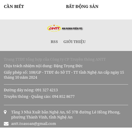
CẦN BIẾT
BẤT ĐỘNG SẢN
RSS
GIỚI THIỆU
Trang TTĐT tổng hợp của Công ty CP Truyền thông ANTT
Chịu trách nhiệm nội dung: Đặng Trọng Đức
Giấy phép số: 108/GP - TTĐT do Sở TT - TT tỉnh Nghệ An cấp ngày 15
tháng 10 năm 2024
Đường dây nóng: 091 327 4213
Truyền thông - Quảng cáo: 094 852 8677
Tầng 3 Nhà Xuất bản Nghệ An, Số 37B đường Lê Hồng Phong,
phường Thành Vinh, tỉnh Nghệ An
antt.toasoan@gmail.com