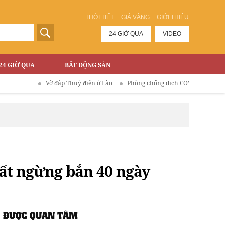
THỜI TIẾT
GIÁ VÀNG
GIỚI THIỆU
24 GIỜ QUA
VIDEO
24 GIỜ QUA
BẤT ĐỘNG SẢN
Vỡ đập Thuỷ điện ở Lào
Phòng chống dịch COVID-19
ất ngừng bắn 40 ngày
ĐƯỢC QUAN TÂM