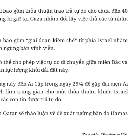
el bao gồm thỏa thuận trao trả tự do cho chưa đến 40
ng bị giữ tại Gaza nhằm đổi lấy việc thả các tù nhân
n bao gồm “giai đoạn kiềm chế” từ phía Israel nhằm
h ngừng bắn vĩnh viễn.
có thể cho phép việc tự do di chuyển giữa miền Bắc và
lực lượng khỏi dải đất này.
ng này đến Ai Cập trong ngày 29/4 để gặp đại diện Ai
ch làm trung gian cho một thỏa thuận khiến Israel
các con tin được trả tự do.
à Qatar sẽ thảo luận về đề xuất ngừng bắn do Hamas
Tác giả: Phương Hà