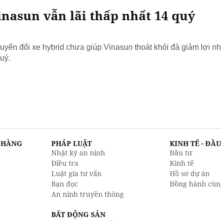
nasun vẫn lãi thấp nhất 14 quý
yển đổi xe hybrid chưa giúp Vinasun thoát khỏi đà giảm lợi nh
uý.
N HÀNG
PHÁP LUẬT
KINH TẾ - ĐẦ
Nhật ký an ninh
Đầu tư
Điều tra
Kinh tế
Luật gia tư vấn
Hồ sơ dự án
Bạn đọc
Đồng hành cùn
An ninh truyền thông
BẤT ĐỘNG SẢN