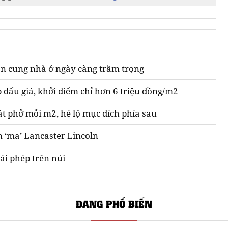
n cung nhà ở ngày càng trầm trọng
 đấu giá, khởi điểm chỉ hơn 6 triệu đồng/m2
át phở mỗi m2, hé lộ mục đích phía sau
n ‘ma’ Lancaster Lincoln
ái phép trên núi
ĐANG PHỔ BIẾN