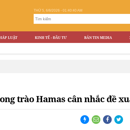
THỨ 5, 6/8/2026 - 01:40:41 AM
HÁP LUẬT
KINH TẾ - ĐẦU TƯ
BẢN TIN MEDIA
ong trào Hamas cân nhắc đề xu