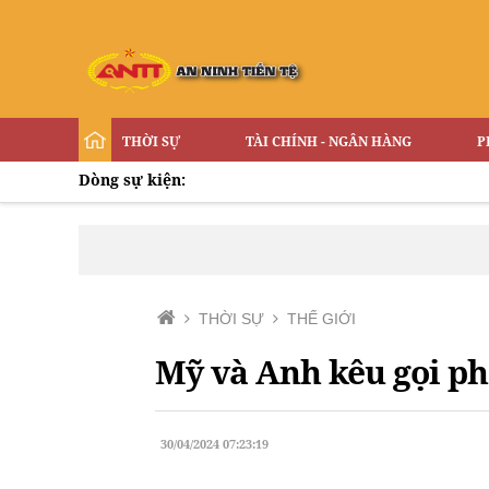
THỜI SỰ
TÀI CHÍNH - NGÂN HÀNG
P
Dòng sự kiện:
THỜI SỰ
THẾ GIỚI
Mỹ và Anh kêu gọi ph
30/04/2024 07:23:19