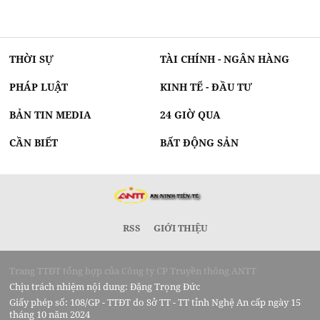
THỜI SỰ
TÀI CHÍNH - NGÂN HÀNG
PHÁP LUẬT
KINH TẾ - ĐẦU TƯ
BẢN TIN MEDIA
24 GIỜ QUA
CẦN BIẾT
BẤT ĐỘNG SẢN
RSS
GIỚI THIỆU
Trang TTĐT tổng hợp của Công ty CP Truyền thông ANTT
Chịu trách nhiệm nội dung: Đặng Trọng Đức
Giấy phép số: 108/GP - TTĐT do Sở TT - TT tỉnh Nghệ An cấp ngày 15
tháng 10 năm 2024