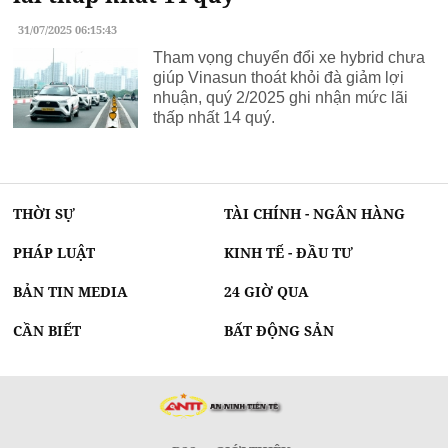
31/07/2025 06:15:43
Tham vọng chuyển đổi xe hybrid chưa
giúp Vinasun thoát khỏi đà giảm lợi
nhuận, quý 2/2025 ghi nhận mức lãi
thấp nhất 14 quý.
THỜI SỰ
TÀI CHÍNH - NGÂN HÀNG
PHÁP LUẬT
KINH TẾ - ĐẦU TƯ
BẢN TIN MEDIA
24 GIỜ QUA
CẦN BIẾT
BẤT ĐỘNG SẢN