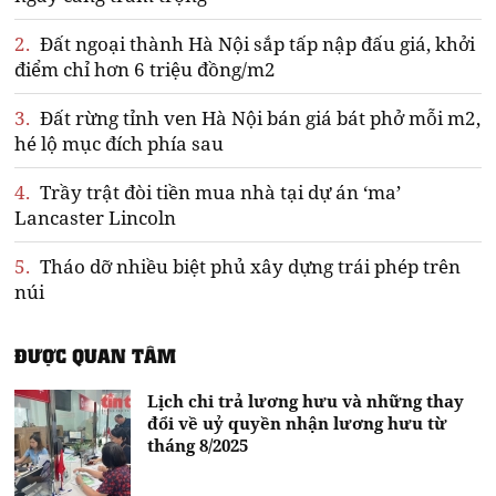
2.
Đất ngoại thành Hà Nội sắp tấp nập đấu giá, khởi
điểm chỉ hơn 6 triệu đồng/m2
3.
Đất rừng tỉnh ven Hà Nội bán giá bát phở mỗi m2,
hé lộ mục đích phía sau
4.
Trầy trật đòi tiền mua nhà tại dự án ‘ma’
Lancaster Lincoln
5.
Tháo dỡ nhiều biệt phủ xây dựng trái phép trên
núi
ĐƯỢC QUAN TÂM
Lịch chi trả lương hưu và những thay
đổi về uỷ quyền nhận lương hưu từ
tháng 8/2025