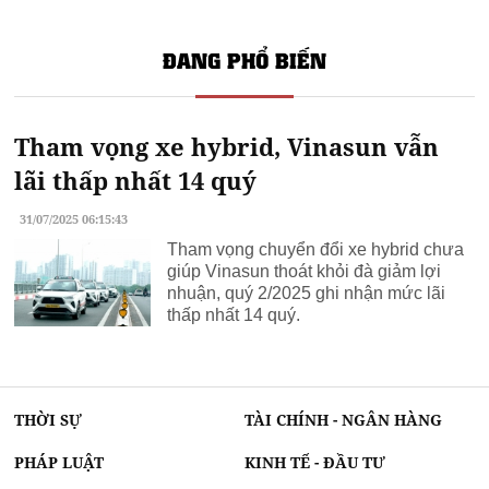
ĐANG PHỔ BIẾN
Tham vọng xe hybrid, Vinasun vẫn
lãi thấp nhất 14 quý
31/07/2025 06:15:43
Tham vọng chuyển đổi xe hybrid chưa
giúp Vinasun thoát khỏi đà giảm lợi
nhuận, quý 2/2025 ghi nhận mức lãi
thấp nhất 14 quý.
THỜI SỰ
TÀI CHÍNH - NGÂN HÀNG
PHÁP LUẬT
KINH TẾ - ĐẦU TƯ