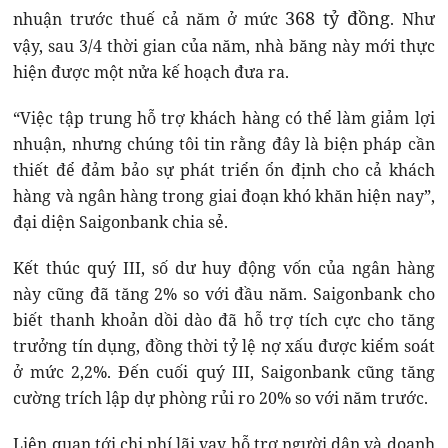
368 tỷ đồng
nhuận trước thuế cả năm ở mức
. Như
vậy, sau 3/4 thời gian của năm, nhà băng này mới thực
hiện được một nửa kế hoạch đưa ra.
“Việc tập trung hỗ trợ khách hàng có thể làm giảm lợi
nhuận, nhưng chúng tôi tin rằng đây là biện pháp cần
thiết để đảm bảo sự phát triển ổn định cho cả khách
hàng và ngân hàng trong giai đoạn khó khăn hiện nay”,
đại diện Saigonbank chia sẻ.
Kết thúc quý III, số dư huy động vốn của ngân hàng
này cũng đã tăng 2% so với đầu năm. Saigonbank cho
biết thanh khoản dồi dào đã hỗ trợ tích cực cho tăng
trưởng tín dụng, đồng thời tỷ lệ nợ xấu được kiểm soát
ở mức 2,2%. Đến cuối quý III, Saigonbank cũng tăng
cường trích lập dự phòng rủi ro 20% so với năm trước.
Liên quan tới chi phí lãi vay hỗ trợ người dân và doanh