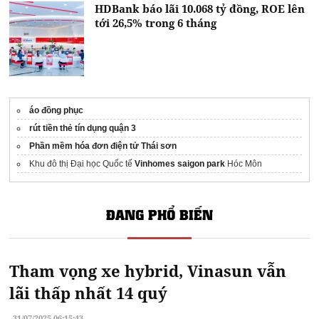
HDBank báo lãi 10.068 tỷ đồng, ROE lên
tới 26,5% trong 6 tháng
áo đồng phục
rút tiền thẻ tín dụng quận 3
Phần mềm hóa đơn điện tử Thái sơn
Khu đô thị Đại học Quốc tế
Vinhomes saigon park
Hóc Môn
ĐANG PHỔ BIẾN
Tham vọng xe hybrid, Vinasun vẫn
lãi thấp nhất 14 quý
31/07/2025 06:15:43