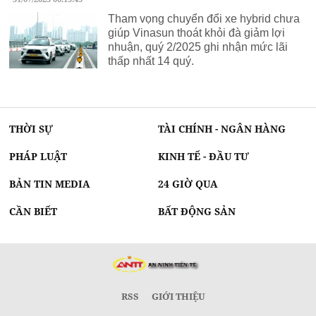
Tham vọng chuyển đổi xe hybrid chưa
giúp Vinasun thoát khỏi đà giảm lợi
nhuận, quý 2/2025 ghi nhận mức lãi
thấp nhất 14 quý.
THỜI SỰ
TÀI CHÍNH - NGÂN HÀNG
PHÁP LUẬT
KINH TẾ - ĐẦU TƯ
BẢN TIN MEDIA
24 GIỜ QUA
CẦN BIẾT
BẤT ĐỘNG SẢN
RSS
GIỚI THIỆU