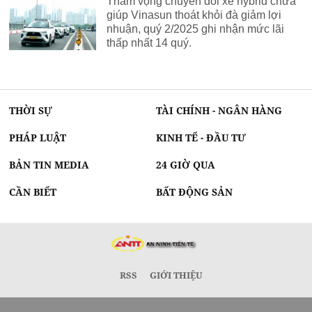
Tham vọng chuyển đổi xe hybrid chưa
giúp Vinasun thoát khỏi đà giảm lợi
nhuận, quý 2/2025 ghi nhận mức lãi
thấp nhất 14 quý.
THỜI SỰ
TÀI CHÍNH - NGÂN HÀNG
PHÁP LUẬT
KINH TẾ - ĐẦU TƯ
BẢN TIN MEDIA
24 GIỜ QUA
CẦN BIẾT
BẤT ĐỘNG SẢN
RSS
GIỚI THIỆU