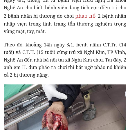
Ngày 4/1, thông tin từ Bệnh viện Hữu nghị Đa khoa
Nghệ An cho biết, bệnh viện đang tích cực điều trị cho
pháo nổ
2 bệnh nhân bị thương do chơi
. 2 bệnh nhân
nhập viện trong tình trạng tổn thương nghiêm trọng
vùng mặt, tay, mắt.
Theo đó, khoảng 14h ngày 3/1, bệnh nâhn C.T.Tr. (14
tuổi) và C.T.H. (15 tuổi) cùng trú xã Nghi Kim, TP Vinh,
Nghệ An đến nhà bà nội tại xã Nghi Kim chơi. Tại đây, 2
anh em H. đưa pháo ra chơi thì bất ngờ pháo nổ khiến
cả 2 bị thương nặng.