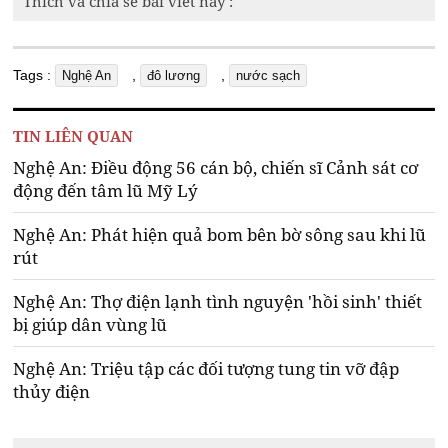
Thích và chia sẻ bài viết này :
Tags :
,
,
Nghệ An
đô lương
nước sạch
TIN LIÊN QUAN
Nghệ An: Điều động 56 cán bộ, chiến sĩ Cảnh sát cơ
động đến tâm lũ Mỹ Lý
Nghệ An: Phát hiện quả bom bên bờ sông sau khi lũ
rút
Nghệ An: Thợ điện lạnh tình nguyện 'hồi sinh' thiết
bị giúp dân vùng lũ
Nghệ An: Triệu tập các đối tượng tung tin vỡ đập
thủy điện