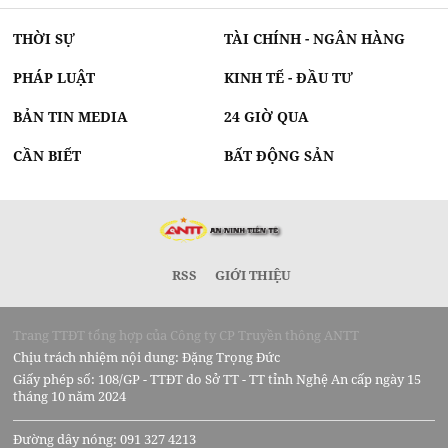
THỜI SỰ
TÀI CHÍNH - NGÂN HÀNG
PHÁP LUẬT
KINH TẾ - ĐẦU TƯ
BẢN TIN MEDIA
24 GIỜ QUA
CẦN BIẾT
BẤT ĐỘNG SẢN
RSS
GIỚI THIỆU
Trang TTĐT tổng hợp của Công ty CP Truyền thông ANTT
Chịu trách nhiệm nội dung: Đặng Trọng Đức
Giấy phép số: 108/GP - TTĐT do Sở TT - TT tỉnh Nghệ An cấp ngày 15
tháng 10 năm 2024
Đường dây nóng: 091 327 4213