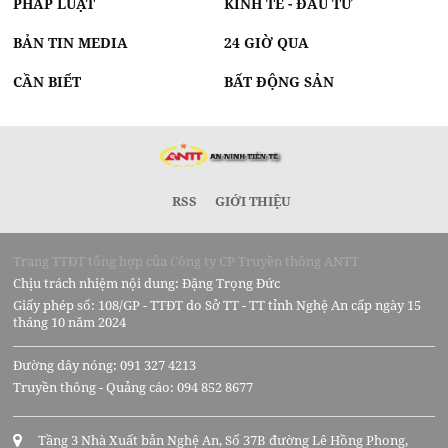
PHÁP LUẬT
KINH TẾ - ĐẦU TƯ
BẢN TIN MEDIA
24 GIỜ QUA
CẦN BIẾT
BẤT ĐỘNG SẢN
RSS
GIỚI THIỆU
Trang TTĐT tổng hợp của Công ty CP Truyền thông ANTT
Chịu trách nhiệm nội dung: Đặng Trọng Đức
Giấy phép số: 108/GP - TTĐT do Sở TT - TT tỉnh Nghệ An cấp ngày 15
tháng 10 năm 2024
Đường dây nóng: 091 327 4213
Truyền thông - Quảng cáo: 094 852 8677
Tầng 3 Nhà Xuất bản Nghệ An, Số 37B đường Lê Hồng Phong,