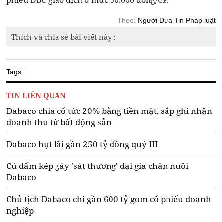
phiếu DBC giao dịch ở mức 56.000 đồng/CP.
Theo:
Người Đưa Tin Pháp luật
Thích và chia sẻ bài viết này :
Tags :
TIN LIÊN QUAN
Dabaco chia cổ tức 20% bằng tiền mặt, sắp ghi nhận
doanh thu từ bất động sản
Dabaco hụt lãi gần 250 tỷ đồng quý III
Cú đấm kép gây 'sát thương' đại gia chăn nuôi
Dabaco
Chủ tịch Dabaco chi gần 600 tỷ gom cổ phiếu doanh
nghiệp