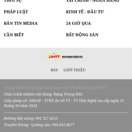
THỜI SỰ
TÀI CHÍNH - NGÂN HÀNG
PHÁP LUẬT
KINH TẾ - ĐẦU TƯ
BẢN TIN MEDIA
24 GIỜ QUA
CẦN BIẾT
BẤT ĐỘNG SẢN
RSS
GIỚI THIỆU
Trang TTĐT tổng hợp của Công ty CP Truyền thông ANTT
Chịu trách nhiệm nội dung: Đặng Trọng Đức
Giấy phép số: 108/GP - TTĐT do Sở TT - TT tỉnh Nghệ An cấp ngày 15
tháng 10 năm 2024
Đường dây nóng: 091 327 4213
Truyền thông - Quảng cáo: 094 852 8677