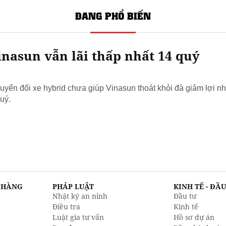
ĐANG PHỔ BIẾN
nasun vẫn lãi thấp nhất 14 quý
yển đổi xe hybrid chưa giúp Vinasun thoát khỏi đà giảm lợi nh
uý.
N HÀNG
PHÁP LUẬT
KINH TẾ - ĐẦ
Nhật ký an ninh
Đầu tư
Điều tra
Kinh tế
Luật gia tư vấn
Hồ sơ dự án