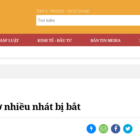
THỨ 6, 7/8/2026 - 04:52:34 AM
HÁP LUẬT
KINH TẾ - ĐẦU TƯ
BẢN TIN MEDIA
nhiều nhát bị bắt