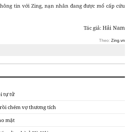
ông tin với Zing, nạn nhân đang được mổ cấp cứu
Hải Nam
Tác giả:
Theo:
Zing.vn
 tự tử
 rồi chém vợ thương tích
ào mặt