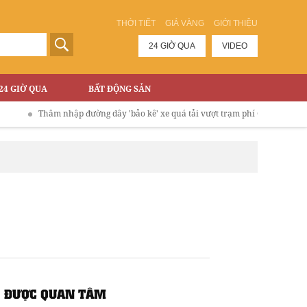
THỜI TIẾT
GIÁ VÀNG
GIỚI THIỆU
24 GIỜ QUA
VIDEO
24 GIỜ QUA
BẤT ĐỘNG SẢN
Thâm nhập đường dây 'bảo kê' xe quá tải vượt trạm phí Cao tốc Hà Nội - Là
ĐƯỢC QUAN TÂM