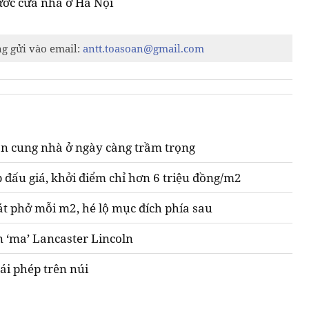
ước cửa nhà ở Hà Nội
ng gửi vào email:
antt.toasoan@gmail.com
n cung nhà ở ngày càng trầm trọng
 đấu giá, khởi điểm chỉ hơn 6 triệu đồng/m2
át phở mỗi m2, hé lộ mục đích phía sau
n ‘ma’ Lancaster Lincoln
ái phép trên núi