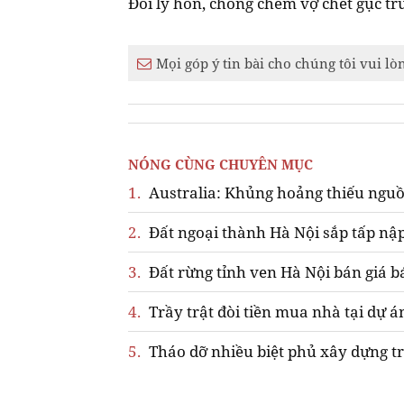
Đòi ly hôn, chồng chém vợ chết gục tr
Mọi góp ý tin bài cho chúng tôi vui lò
NÓNG CÙNG CHUYÊN MỤC
1.
Australia: Khủng hoảng thiếu nguồ
2.
Đất ngoại thành Hà Nội sắp tấp nập
3.
Đất rừng tỉnh ven Hà Nội bán giá b
4.
Trầy trật đòi tiền mua nhà tại dự á
5.
Tháo dỡ nhiều biệt phủ xây dựng tr