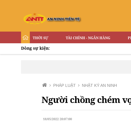
THỜI SỰ
TÀI CHÍNH - NGÂN HÀNG
P
Dòng sự kiện:
PHÁP LUẬT
NHẬT KÝ AN NINH
Người chồng chém vợ 
18/05/2022 20:07:00