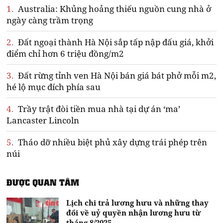
1.
Australia: Khủng hoảng thiếu nguồn cung nhà ở
ngày càng trầm trọng
2.
Đất ngoại thành Hà Nội sắp tấp nập đấu giá, khởi
điểm chỉ hơn 6 triệu đồng/m2
3.
Đất rừng tỉnh ven Hà Nội bán giá bát phở mỗi m2,
hé lộ mục đích phía sau
4.
Trầy trật đòi tiền mua nhà tại dự án ‘ma’
Lancaster Lincoln
5.
Tháo dỡ nhiều biệt phủ xây dựng trái phép trên
núi
ĐƯỢC QUAN TÂM
Lịch chi trả lương hưu và những thay
đổi về uỷ quyền nhận lương hưu từ
tháng 8/2025