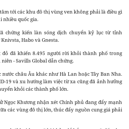
âm tới các khu đô thị vùng ven không phải là điều gì
i nhiều quốc gia.
 chứng kiến làn sóng dịch chuyển kỷ lục từ tỉnh
 Knivsta, Habo và Gnesta.
 đỏ đã khiến 8.495 người rời khỏi thành phố trong
 niên - Savills Global dẫn chứng.
ác nước châu Âu khác như Hà Lan hoặc Tây Ban Nha.
OVID-19 và xu hướng làm việc từ xa cũng đã ảnh hưởng
huyển khỏi các thành phố lớn.
ỹ Sử Ngọc Khương nhận xét Chính phủ đang đẩy mạnh
iữa các vùng đô thị lớn, thúc đẩy nguồn cung giá phải