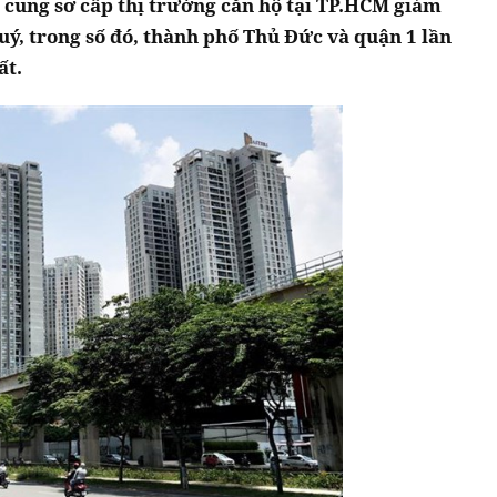
n cung sơ cấp thị trường căn hộ tại TP.HCM giảm
uý, trong số đó, thành phố Thủ Đức và quận 1 lần
ất.