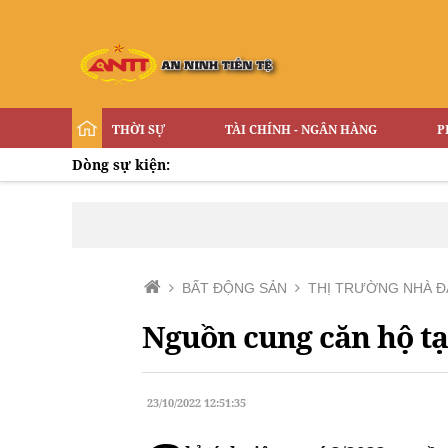
THỜI SỰ
TÀI CHÍNH - NGÂN HÀNG
P
Dòng sự kiện:
BẤT ĐỘNG SẢN
THỊ TRƯỜNG NHÀ Đ
Nguồn cung căn hộ tạ
23/10/2022 12:51:35