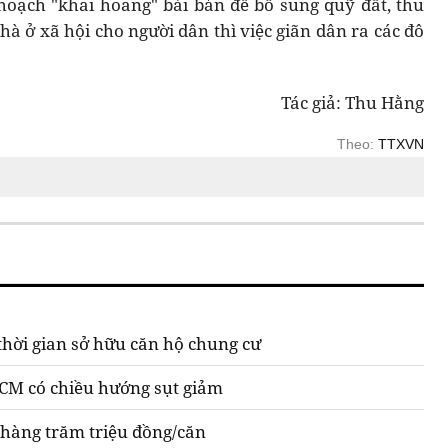
hoạch "khai hoang" bài bản để bổ sung quỹ đất, thu
hà ở xã hội cho người dân thì việc giãn dân ra các đô
Tác giả: Thu Hằng
Theo:
TTXVN
 thời gian sở hữu căn hộ chung cư
HCM có chiều hướng sụt giảm
 hàng trăm triệu đồng/căn