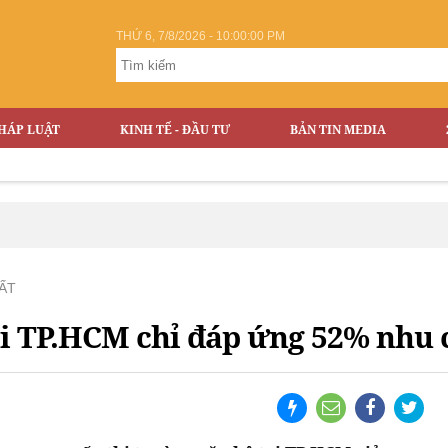
THỨ 6, 7/8/2026 - 10:00:01 PM
HÁP LUẬT
KINH TẾ - ĐẦU TƯ
BẢN TIN MEDIA
ẤT
i TP.HCM chỉ đáp ứng 52% nhu 