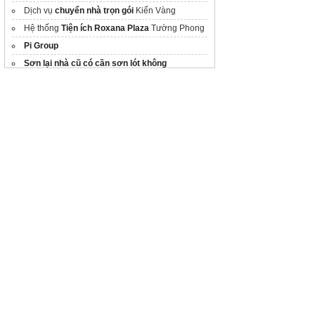
Dịch vụ
chuyển nhà trọn gói
Kiến Vàng
Hệ thống
Tiện ích Roxana Plaza
Tường Phong
Pi Group
Sơn lại nhà cũ có cần sơn lót không
Dự án
Imperia Sensa Park
MIK Group
Dự án
Gold Coast Vũng Tàu
Website chính thức
Vinhomes Hải Vân Bay
chủ
đầu tư
Chung cư
Imperia Cổ Loa
Dịch vụ
chuyển văn phòng
trọn gói