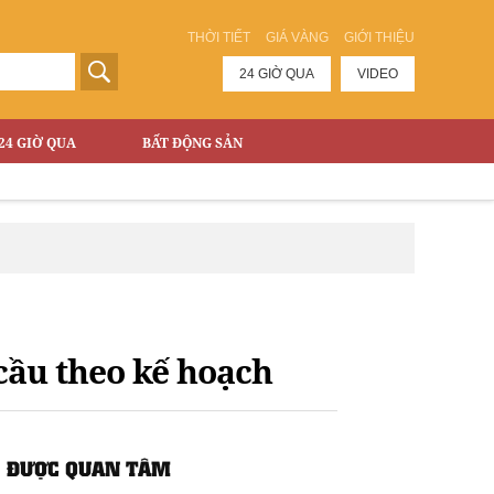
THỜI TIẾT
GIÁ VÀNG
GIỚI THIỆU
24 GIỜ QUA
VIDEO
24 GIỜ QUA
BẤT ĐỘNG SẢN
cầu theo kế hoạch
ĐƯỢC QUAN TÂM