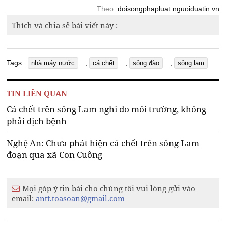
Theo:
doisongphapluat.nguoiduatin.vn
Thích và chia sẻ bài viết này :
Tags :
,
,
,
nhà máy nước
cá chết
sông đào
sông lam
TIN LIÊN QUAN
Cá chết trên sông Lam nghi do môi trường, không
phải dịch bệnh
Nghệ An: Chưa phát hiện cá chết trên sông Lam
đoạn qua xã Con Cuông
Mọi góp ý tin bài cho chúng tôi vui lòng gửi vào
email:
antt.toasoan@gmail.com