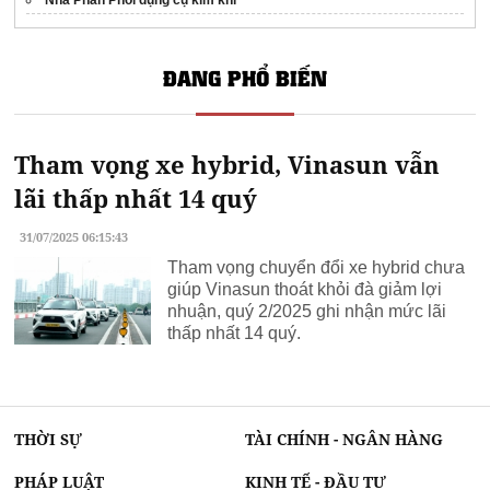
Nhà Phân Phối dụng cụ kim khí
ĐANG PHỔ BIẾN
Tham vọng xe hybrid, Vinasun vẫn
lãi thấp nhất 14 quý
31/07/2025 06:15:43
Tham vọng chuyển đổi xe hybrid chưa
giúp Vinasun thoát khỏi đà giảm lợi
nhuận, quý 2/2025 ghi nhận mức lãi
thấp nhất 14 quý.
THỜI SỰ
TÀI CHÍNH - NGÂN HÀNG
PHÁP LUẬT
KINH TẾ - ĐẦU TƯ