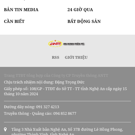
BẢN TIN MEDIA
24 GIỜ QUA
CẦN BIẾT
BẤT ĐỘNG SẢN
RSS
GIỚI THIỆU
Trang TTĐT tổng hợp của Công ty CP Truyền thông ANTT
Chịu trách nhiệm nội dung: Đặng Trọng Đức
Giấy phép số: 108/GP - TTĐT do Sở TT - TT tỉnh Nghệ An cấp ngày 15
tháng 10 năm 2024
Đường dây nóng: 091 327 4213
Truyền thông - Quảng cáo: 094 852 8677
Tầng 3 Nhà Xuất bản Nghệ An, Số 37B đường Lê Hồng Phong,
phường Thành Vinh, tỉnh Nghệ An