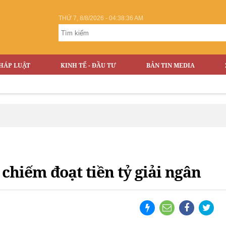
THỨ 7, 8/8/2026 - 04:38:37 AM
HÁP LUẬT
KINH TẾ - ĐẦU TƯ
BẢN TIN MEDIA
chiếm đoạt tiền tỷ giải ngân