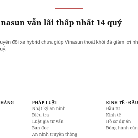
nasun vẫn lãi thấp nhất 14 quý
yển đổi xe hybrid chưa giúp Vinasun thoát khỏi đà giảm lợi nh
uý.
N HÀNG
PHÁP LUẬT
KINH TẾ - ĐẦ
Nhật ký an ninh
Đầu tư
Điều tra
Kinh tế
Luật gia tư vấn
Hồ sơ dự án
Bạn đọc
Đồng hành cùn
An ninh truyền thông