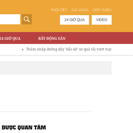
THỜI TIẾT
GIÁ VÀNG
GIỚI THIỆU
24 GIỜ QUA
VIDEO
24 GIỜ QUA
BẤT ĐỘNG SẢN
Thâm nhập đường dây 'bảo kê' xe quá tải vượt trạm phí Cao tốc Hà Nội 
ĐƯỢC QUAN TÂM