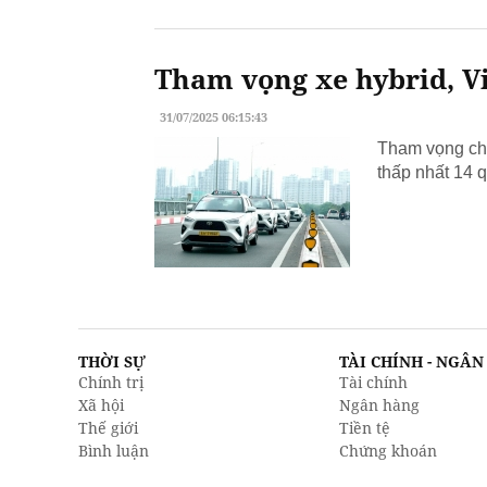
Tham vọng xe hybrid, Vi
31/07/2025 06:15:43
Tham vọng chu
thấp nhất 14 q
THỜI SỰ
TÀI CHÍNH - NGÂ
Chính trị
Tài chính
Xã hội
Ngân hàng
Thế giới
Tiền tệ
Bình luận
Chứng khoán