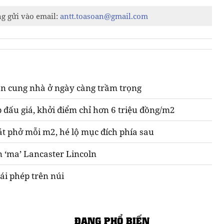
ng gửi vào email:
antt.toasoan@gmail.com
n cung nhà ở ngày càng trầm trọng
 đấu giá, khởi điểm chỉ hơn 6 triệu đồng/m2
át phở mỗi m2, hé lộ mục đích phía sau
n ‘ma’ Lancaster Lincoln
ái phép trên núi
ĐANG PHỔ BIẾN