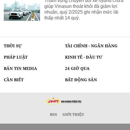
Tham vọng chuyển đổi xe hybrid chưa
giúp Vinasun thoát khỏi đà giảm lợi
nhuận, quý 2/2025 ghi nhận mức lãi
thấp nhất 14 quý.
THỜI SỰ
TÀI CHÍNH - NGÂN HÀNG
PHÁP LUẬT
KINH TẾ - ĐẦU TƯ
BẢN TIN MEDIA
24 GIỜ QUA
CẦN BIẾT
BẤT ĐỘNG SẢN
RSS
GIỚI THIỆU