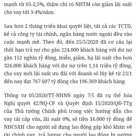
mạnh từ 05-2,5%, thậm chí có NHTM còn giảm lãi suất
cho vay tới 3-4%/năm.
Sau hơn 2 tháng triển khai quyết liệt, tất cả các TCTD,
kể cả công ty tài chính, ngân hàng nước ngoài đều vào
cuộc mạnh mẽ. Theo đó, đến 25/5/2020 đã cơ cấu lại
thời hạn trả nợ cho gần 224.000 khách hàng với dư nợ
gần 152 nghìn tỷ đồng, miễn, giảm, hạ lãi suất cho hơn
326.000 khách hàng với dư nợ trên 1,14 triệu tỷ đồng,
cho vay mới lãi suất ưu đãi với doanh số lũy kế từ 23/1
đến nay đạt 767.607 tỷ đồng cho 196.369 khách hàng.
Thông tư 05/2020/TT-NHNN ngày 7/5 đã cụ thể hóa
Nghị quyết 42/NQ-CP và Quyết định 15/2020/QĐ-TTg
của Thủ tướng Chính phủ trong việc hướng dẫn cho
vay tái cấp vốn, lãi suất 0%, số tiền 16.000 tỷ đồng để
NHCSXH cho người sử dụng lao động gặp khó khăn về
tài chính vay trả lương cho người lao động bị ngừng