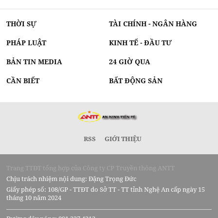
THỜI SỰ
TÀI CHÍNH - NGÂN HÀNG
PHÁP LUẬT
KINH TẾ - ĐẦU TƯ
BẢN TIN MEDIA
24 GIỜ QUA
CẦN BIẾT
BẤT ĐỘNG SẢN
RSS
GIỚI THIỆU
Trang TTĐT tổng hợp của Công ty CP Truyền thông ANTT
Chịu trách nhiệm nội dung: Đặng Trọng Đức
Giấy phép số: 108/GP - TTĐT do Sở TT - TT tỉnh Nghệ An cấp ngày 15
tháng 10 năm 2024