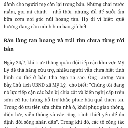
dành cho người mẹ còn lại trong bản. Những chai nước
mắm, gói mì chính – nhỏ thôi, nhưng đủ để sưởi ấm
bữa cơm nơi góc núi hoang tàn. Họ đi vì biết: quê
hương đang cần mình hơn bao giờ hết.
Bản làng tan hoang và trái tim chưa từng rời
bản
Ngày 24/7, khi trực thăng quân đội tiếp cận khu vực Mỹ
Lý để thả hàng cứu trợ, nhiều người vẫn chưa biết tình
hình cụ thể ở bản Cha Nga ra sao. Ông Lương Văn
Bảy,Chủ tịch UBND xã Mỹ Lý, cho biết: "Chúng tôi đang
nỗ lực tiếp cận các bản bị chia cắt và kiến nghị cấp trên
sớm cử lực lượng hỗ trợ khắc phục hậu quả thiên tai.
Trong đó ưu tiên sửa chữa nhà ở, khôi phục giao thông,
điện lực, viễn thông và các công trình thiết yếu để ổn
định đời sống nhân dân". Trong khi đó, các tổ công tác