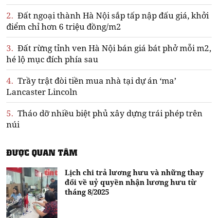
2.
Đất ngoại thành Hà Nội sắp tấp nập đấu giá, khởi
điểm chỉ hơn 6 triệu đồng/m2
3.
Đất rừng tỉnh ven Hà Nội bán giá bát phở mỗi m2,
hé lộ mục đích phía sau
4.
Trầy trật đòi tiền mua nhà tại dự án ‘ma’
Lancaster Lincoln
5.
Tháo dỡ nhiều biệt phủ xây dựng trái phép trên
núi
ĐƯỢC QUAN TÂM
Lịch chi trả lương hưu và những thay
đổi về uỷ quyền nhận lương hưu từ
tháng 8/2025