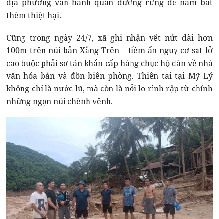
địa phương vẫn hành quân đường rừng để nắm bắt
thêm thiệt hại.
Cũng trong ngày 24/7, xã ghi nhận vết nứt dài hơn
100m trên núi bản Xằng Trên – tiềm ẩn nguy cơ sạt lở
cao buộc phải sơ tán khẩn cấp hàng chục hộ dân về nhà
văn hóa bản và đồn biên phòng. Thiên tai tại Mỹ Lý
không chỉ là nước lũ, mà còn là nỗi lo rình rập từ chính
những ngọn núi chênh vênh.