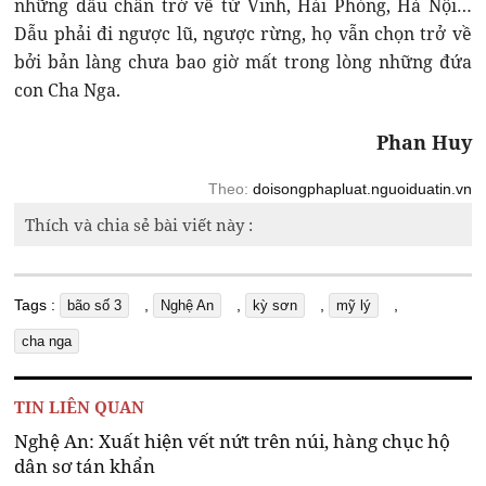
những dấu chân trở về từ Vinh, Hải Phòng, Hà Nội…
Dẫu phải đi ngược lũ, ngược rừng, họ vẫn chọn trở về
bởi bản làng chưa bao giờ mất trong lòng những đứa
con Cha Nga.
Phan Huy
Theo:
doisongphapluat.nguoiduatin.vn
Thích và chia sẻ bài viết này :
Tags :
,
,
,
,
bão số 3
Nghệ An
kỳ sơn
mỹ lý
cha nga
TIN LIÊN QUAN
Nghệ An: Xuất hiện vết nứt trên núi, hàng chục hộ
dân sơ tán khẩn