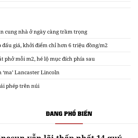
n cung nhà ở ngày càng trầm trọng
 đấu giá, khởi điểm chỉ hơn 6 triệu đồng/m2
át phở mỗi m2, hé lộ mục đích phía sau
n ‘ma’ Lancaster Lincoln
ái phép trên núi
ĐANG PHỔ BIẾN
nasun vẫn lãi thấp nhất 14 quý