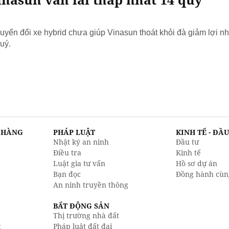
yển đổi xe hybrid chưa giúp Vinasun thoát khỏi đà giảm lợi nh
uý.
N HÀNG
PHÁP LUẬT
KINH TẾ - ĐẦ
Nhật ký an ninh
Đầu tư
Điều tra
Kinh tế
Luật gia tư vấn
Hồ sơ dự án
Bạn đọc
Đồng hành cùn
An ninh truyền thông
BẤT ĐỘNG SẢN
Thị trường nhà đất
g
Pháp luật đất đai