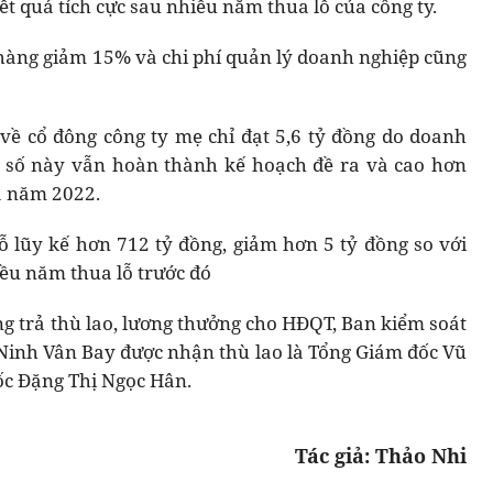
ết quả tích cực sau nhiều năm thua lỗ của công ty.
hàng giảm 15% và chi phí quản lý doanh nghiệp cũng
về cổ đông công ty mẹ chỉ đạt 5,6 tỷ đồng do doanh
n số này vẫn hoàn thành kế hoạch đề ra và cao hơn
ủa năm 2022.
 lũy kế hơn 712 tỷ đồng, giảm hơn 5 tỷ đồng so với
iều năm thua lỗ trước đó
g trả thù lao, lương thưởng cho HĐQT, Ban kiểm soát
 Ninh Vân Bay được nhận thù lao là Tổng Giám đốc Vũ
c Đặng Thị Ngọc Hân.
Tác giả: Thảo Nhi