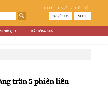
THỜI TIẾT
GIÁ VÀNG
GIỚI THIỆU
24 GIỜ QUA
VIDEO
24 GIỜ QUA
BẤT ĐỘNG SẢN
ăng trần 5 phiên liên