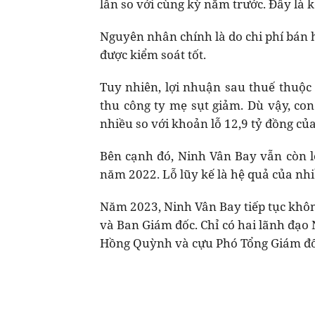
lần so với cùng kỳ năm trước. Đây là k
Nguyên nhân chính là do chi phí bán 
được kiểm soát tốt.
Tuy nhiên, lợi nhuận sau thuế thuộc 
thu công ty mẹ sụt giảm. Dù vậy, co
nhiều so với khoản lỗ 12,9 tỷ đồng c
Bên cạnh đó, Ninh Vân Bay vẫn còn lỗ
năm 2022. Lỗ lũy kế là hệ quả của nh
Năm 2023, Ninh Vân Bay tiếp tục khôn
và Ban Giám đốc. Chỉ có hai lãnh đạo
Hồng Quỳnh và cựu Phó Tổng Giám đố