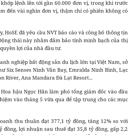
 khớp lệnh lên tới gần 60.000 đơn vị, trong khi trước
răm đến vài nghìn đơn vị, thậm chí có phiên không có
, HoSE đã yêu cầu NVT báo cáo và công bố thông tin
. Động thái này nhằm đảm bảo tính minh bạch của thị
uyền lợi của nhà đầu tư.
anh nghiệp bất động sản du lịch lớn tại Việt Nam, sở
ư Six Senses Ninh Vân Bay, Emralda Ninh Bình, Lạc
Gon River, Ana Mandara Đà Lạt Resort...
m Hoa hậu Ngọc Hân làm phó tổng giám đốc vào đầu
hiệm vào tháng 5 vừa qua để tập trung cho các mục
anh thu thuần đạt 377,1 tỷ đồng, tăng 12% so với
 đồng, lợi nhuận sau thuế đạt 35,8 tỷ đồng, gấp 2,2