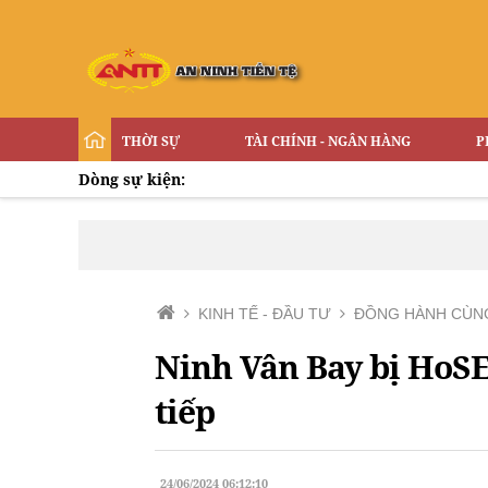
THỜI SỰ
TÀI CHÍNH - NGÂN HÀNG
P
Dòng sự kiện:
KINH TẾ - ĐẦU TƯ
ĐỒNG HÀNH CÙN
Ninh Vân Bay bị HoSE 
tiếp
24/06/2024 06:12:10