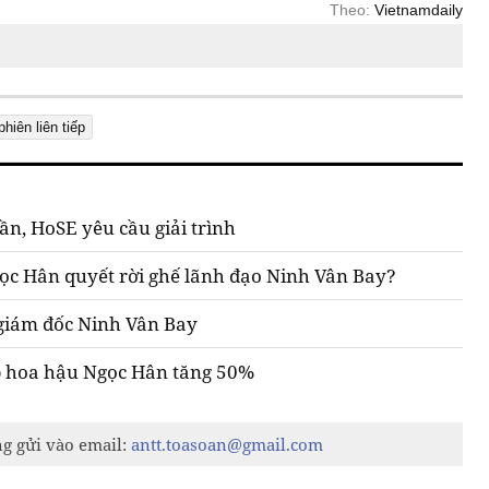
Theo:
Vietnamdaily
phiên liên tiếp
ần, HoSE yêu cầu giải trình
gọc Hân quyết rời ghế lãnh đạo Ninh Vân Bay?
giám đốc Ninh Vân Bay
ập hoa hậu Ngọc Hân tăng 50%
ng gửi vào email:
antt.toasoan@gmail.com