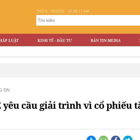
THỨ 6, 7/8/2026 - 10:29:18 AM
HÁP LUẬT
KINH TẾ - ĐẦU TƯ
BẢN TIN MEDIA
G DN
yêu cầu giải trình vì cổ phiếu t