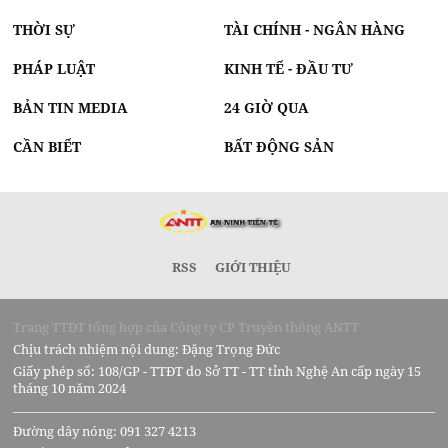
THỜI SỰ
TÀI CHÍNH - NGÂN HÀNG
PHÁP LUẬT
KINH TẾ - ĐẦU TƯ
BẢN TIN MEDIA
24 GIỜ QUA
CẦN BIẾT
BẤT ĐỘNG SẢN
RSS
GIỚI THIỆU
Trang TTĐT tổng hợp của Công ty CP Truyền thông ANTT
Chịu trách nhiệm nội dung: Đặng Trọng Đức
Giấy phép số: 108/GP - TTĐT do Sở TT - TT tỉnh Nghệ An cấp ngày 15
tháng 10 năm 2024
Đường dây nóng: 091 327 4213