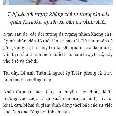
T. bị các đối tượng khống chế từ trong sân của
quán Karaoke, ép lên xe bán tải (Ảnh: A.X).
Ngay sau đó, các đối tượng đã ngang nhiên khống chế,
ép nữ nhân viên 16 tuổi lên xe bán tải. Dù nạn nhân cố
gắng vùng ra, bỏ chạy trở lại sân quán karaoke nhưng
vẫn bị nhiều thanh niên đuổi theo, nắm tay, ghì cổ, đẩy
vào ô tô và chở đi.
Tại đây, Lê Anh Tuấn là người ép T. lên phòng và thực
hiện hành vi cưỡng hiếp.
Nhận được tin báo, Công an huyện Tuy Phong khẩn
trương vào cuộc, trích xuất camera an ninh, lấy lời
khai, đưa bị hại đi giám định đồng thời báo cáo sự việc
cho lãnh đạo Công an tỉnh chỉ đạo.