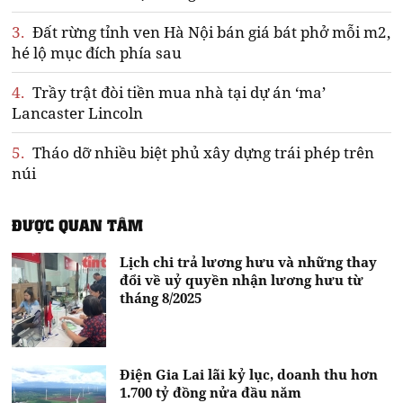
3.
Đất rừng tỉnh ven Hà Nội bán giá bát phở mỗi m2,
hé lộ mục đích phía sau
4.
Trầy trật đòi tiền mua nhà tại dự án ‘ma’
Lancaster Lincoln
5.
Tháo dỡ nhiều biệt phủ xây dựng trái phép trên
núi
ĐƯỢC QUAN TÂM
Lịch chi trả lương hưu và những thay
đổi về uỷ quyền nhận lương hưu từ
tháng 8/2025
Điện Gia Lai lãi kỷ lục, doanh thu hơn
1.700 tỷ đồng nửa đầu năm