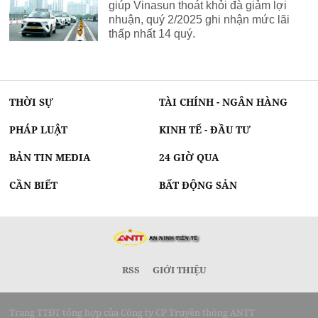
giúp Vinasun thoát khỏi đà giảm lợi
nhuận, quý 2/2025 ghi nhận mức lãi
thấp nhất 14 quý.
THỜI SỰ
TÀI CHÍNH - NGÂN HÀNG
PHÁP LUẬT
KINH TẾ - ĐẦU TƯ
BẢN TIN MEDIA
24 GIỜ QUA
CẦN BIẾT
BẤT ĐỘNG SẢN
RSS
GIỚI THIỆU
Trang TTĐT tổng hợp của Công ty CP Truyền thông ANTT