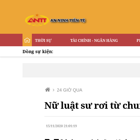
THỜI SỰ
TÀI CHÍNH - NGÂN HÀNG
P
Dòng sự kiện:
24 GIỜ QUA
Nữ luật sư rơi từ ch
15/11/2020 21:01:19