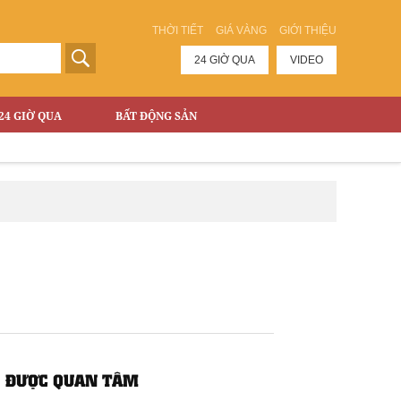
THỜI TIẾT
GIÁ VÀNG
GIỚI THIỆU
24 GIỜ QUA
VIDEO
24 GIỜ QUA
BẤT ĐỘNG SẢN
ĐƯỢC QUAN TÂM