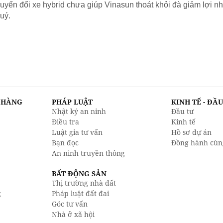
yển đổi xe hybrid chưa giúp Vinasun thoát khỏi đà giảm lợi nh
uý.
N HÀNG
PHÁP LUẬT
KINH TẾ - ĐẦ
Nhật ký an ninh
Đầu tư
Điều tra
Kinh tế
Luật gia tư vấn
Hồ sơ dự án
Bạn đọc
Đồng hành cùn
An ninh truyền thông
BẤT ĐỘNG SẢN
Thị trường nhà đất
g
Pháp luật đất đai
Góc tư vấn
Nhà ở xã hội