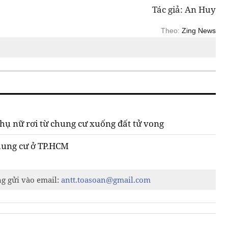
Tác giả: An Huy
Theo:
Zing News
hụ nữ rơi từ chung cư xuống đất tử vong
chung cư ở TP.HCM
ng gửi vào email:
antt.toasoan@gmail.com