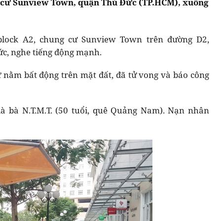
ng cư Sunview Town, quận Thủ Đức (TP.HCM), xuống
 block A2, chung cư Sunview Town trên đường D2,
c, nghe tiếng động mạnh.
 nằm bất động trên mặt đất, đã tử vong và báo công
à bà N.T.M.T. (50 tuổi, quê Quảng Nam). Nạn nhân