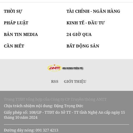
THỜI SỰ
TÀI CHÍNH - NGÂN HÀNG
PHÁP LUẬT
KINH TẾ - ĐẦU TƯ
BẢN TIN MEDIA
24 GIỜ QUA
CẦN BIẾT
BẤT ĐỘNG SẢN
RSS
GIỚI THIỆU
Trang TTĐT tổng hợp của Công ty CP Truyền thông ANTT
Chịu trách nhiệm nội dung: Đặng Trọng Đức
Giấy phép số: 108/GP - TTĐT do Sở TT - TT tỉnh Nghệ An cấp ngày 15
tháng 10 năm 2024
Đường dây nóng: 091 327 4213