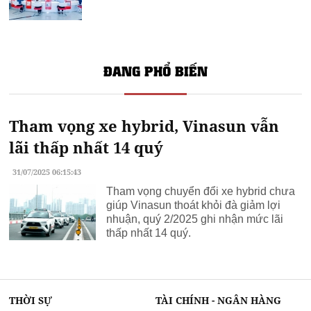
ĐANG PHỔ BIẾN
Tham vọng xe hybrid, Vinasun vẫn
lãi thấp nhất 14 quý
31/07/2025 06:15:43
Tham vọng chuyển đổi xe hybrid chưa
giúp Vinasun thoát khỏi đà giảm lợi
nhuận, quý 2/2025 ghi nhận mức lãi
thấp nhất 14 quý.
THỜI SỰ
TÀI CHÍNH - NGÂN HÀNG