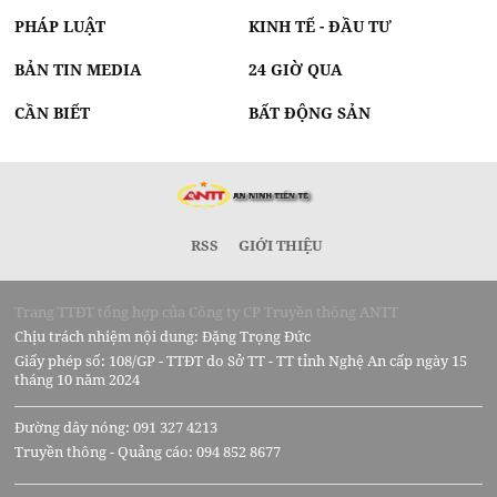
PHÁP LUẬT
KINH TẾ - ĐẦU TƯ
BẢN TIN MEDIA
24 GIỜ QUA
CẦN BIẾT
BẤT ĐỘNG SẢN
RSS
GIỚI THIỆU
Trang TTĐT tổng hợp của Công ty CP Truyền thông ANTT
Chịu trách nhiệm nội dung: Đặng Trọng Đức
Giấy phép số: 108/GP - TTĐT do Sở TT - TT tỉnh Nghệ An cấp ngày 15
tháng 10 năm 2024
Đường dây nóng: 091 327 4213
Truyền thông - Quảng cáo: 094 852 8677