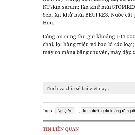
KT’skin serum; lăn khử mùi STOPIREX
Sen, Xịt khử mùi BEUFRES, Nước cất
Hour.
Công an cũng thu giữ khoảng 104.000
chai, lọ; hàng triệu vỏ bao bì các loạ
máy co màng băng chuyền, máy dập 
Thích và chia sẻ bài viết này :
Tags :
,
Nghệ An
kem dưỡng da không rõ nguồ
TIN LIÊN QUAN