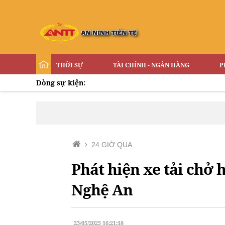
THỜI SỰ
TÀI CHÍNH - NGÂN HÀNG
P
Dòng sự kiện:
24 GIỜ QUA
Phát hiện xe tải chở
Nghệ An
23/05/2025 16:21:18