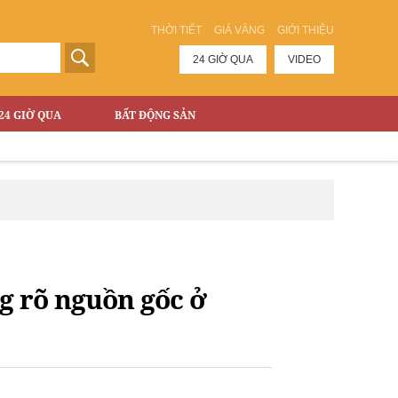
THỜI TIẾT
GIÁ VÀNG
GIỚI THIỆU
24 GIỜ QUA
VIDEO
24 GIỜ QUA
BẤT ĐỘNG SẢN
g rõ nguồn gốc ở