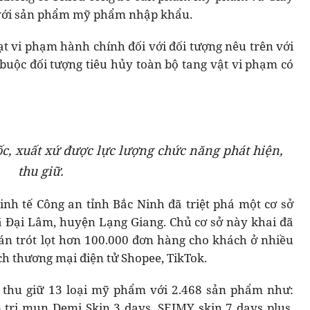
 với sản phẩm mỹ phẩm nhập khẩu.
ạt vi phạm hành chính đối với đối tượng nêu trên với
, buộc đối tượng tiêu hủy toàn bộ tang vật vi phạm có
, xuất xứ được lực lượng chức năng phát hiện,
thu giữ.
inh tế Công an tỉnh Bắc Ninh đã triệt phá một cơ sở
 Đại Lâm, huyện Lạng Giang. Chủ cơ sở này khai đã
án trót lọt hơn 100.000 đơn hàng cho khách ở nhiều
ch thương mại điện tử Shopee, TikTok.
g thu giữ 13 loại mỹ phẩm với 2.468 sản phẩm như:
trị mụn Demi Skin 3 days, SEIMY skin 7 days plus,