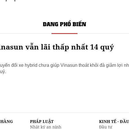
ĐANG PHỔ BIẾN
nasun vẫn lãi thấp nhất 14 quý
yển đổi xe hybrid chưa giúp Vinasun thoát khỏi đà giảm lợi nh
uý.
N HÀNG
PHÁP LUẬT
KINH TẾ - ĐẦ
Nhật ký an ninh
Đầu tư