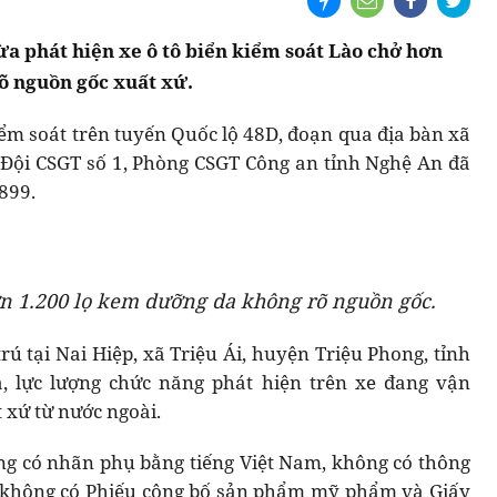
a phát hiện xe ô tô biển kiểm soát Lào chở hơn
õ nguồn gốc xuất xứ.
iểm soát trên tuyến Quốc lộ 48D, đoạn qua địa bàn xã
 Đội CSGT số 1, Phòng CSGT Công an tỉnh Nghệ An đã
899.
n 1.200 lọ kem dưỡng da không rõ nguồn gốc.
rú tại Nai Hiệp, xã Triệu Ái, huyện Triệu Phong, tỉnh
a, lực lượng chức năng phát hiện trên xe đang vận
 xứ từ nước ngoài.
g có nhãn phụ bằng tiếng Việt Nam, không có thông
, không có Phiếu công bố sản phẩm mỹ phẩm và Giấy