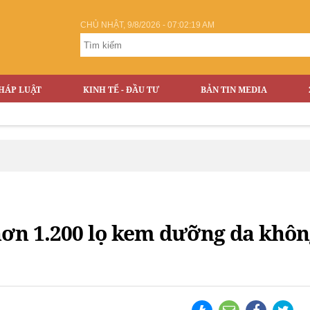
CHỦ NHẬT, 9/8/2026 - 07:02:20 AM
HÁP LUẬT
KINH TẾ - ĐẦU TƯ
BẢN TIN MEDIA
 hơn 1.200 lọ kem dưỡng da khôn