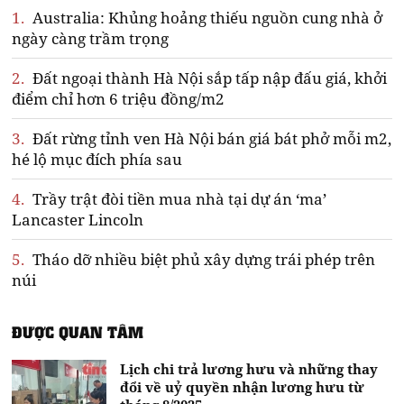
1.
Australia: Khủng hoảng thiếu nguồn cung nhà ở
ngày càng trầm trọng
2.
Đất ngoại thành Hà Nội sắp tấp nập đấu giá, khởi
điểm chỉ hơn 6 triệu đồng/m2
3.
Đất rừng tỉnh ven Hà Nội bán giá bát phở mỗi m2,
hé lộ mục đích phía sau
4.
Trầy trật đòi tiền mua nhà tại dự án ‘ma’
Lancaster Lincoln
5.
Tháo dỡ nhiều biệt phủ xây dựng trái phép trên
núi
ĐƯỢC QUAN TÂM
Lịch chi trả lương hưu và những thay
đổi về uỷ quyền nhận lương hưu từ