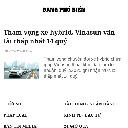
Thông tin
Vinhomes Sai Gon Park
mới nhất
ĐANG PHỔ BIẾN
sơn spec hello
Sản xuất các loại
rèm cửa đẹp
nhất
CôngTy
sửa nhà trọn gói an Tâm
Tham vọng xe hybrid, Vinasun vẫn
pallet nhựa
lãi thấp nhất 14 quý
31/07/2025 06:15:43
Tham vọng chuyển đổi xe hybrid chưa
giúp Vinasun thoát khỏi đà giảm lợi
nhuận, quý 2/2025 ghi nhận mức lãi
thấp nhất 14 quý.
THỜI SỰ
TÀI CHÍNH - NGÂN HÀNG
PHÁP LUẬT
KINH TẾ - ĐẦU TƯ
BẢN TIN MEDIA
24 GIỜ QUA