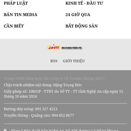
PHÁP LUẬT
KINH TẾ - ĐẦU TƯ
BẢN TIN MEDIA
24 GIỜ QUA
CẦN BIẾT
BẤT ĐỘNG SẢN
RSS
GIỚI THIỆU
Trang TTĐT tổng hợp của Công ty CP Truyền thông ANTT
Chịu trách nhiệm nội dung: Đặng Trọng Đức
Giấy phép số: 108/GP - TTĐT do Sở TT - TT tỉnh Nghệ An cấp ngày 15
tháng 10 năm 2024
Đường dây nóng: 091 327 4213
Truyền thông - Quảng cáo: 094 852 8677
Tầng 3 Nhà Xuất bản Nghệ An, Số 37B đường Lê Hồng Phong,