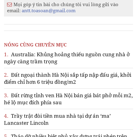
Mọi góp ý tin bài cho chúng tôi vui lòng gửi vào
email:
antt.toasoan@gmail.com
NÓNG CÙNG CHUYÊN MỤC
1.
Australia: Khủng hoảng thiếu nguồn cung nhà ở
ngày càng trầm trọng
2.
Đất ngoại thành Hà Nội sắp tấp nập đấu giá, khởi
điểm chỉ hơn 6 triệu đồng/m2
3.
Đất rừng tỉnh ven Hà Nội bán giá bát phở mỗi m2,
hé lộ mục đích phía sau
4.
Trầy trật đòi tiền mua nhà tại dự án ‘ma’
Lancaster Lincoln
5.
Tháo dỡ nhiều biệt phủ xây dựng trái phép trên