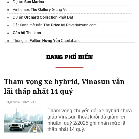
Dự án
Sun Marina
Vinhomes
The Gallery
Giảng Võ
Dự án
Orchard Collection
Phát Đạt
Đất Xanh mở bán
The Prive
tại Privedatxanh.com
Căn hộ The icon
Thông tin
Fullton Hưng Yên
CapitaLand
Maison Privée - Ciputra
ĐANG PHỔ BIẾN
phí thiết kế nội thất biệt thự
Dự án
dự án blanca city
vũng tàu
Tham vọng xe hybrid, Vinasun vẫn
lãi thấp nhất 14 quý
31/07/2025 06:15:43
Tham vọng chuyển đổi xe hybrid chưa
giúp Vinasun thoát khỏi đà giảm lợi
nhuận, quý 2/2025 ghi nhận mức lãi
thấp nhất 14 quý.