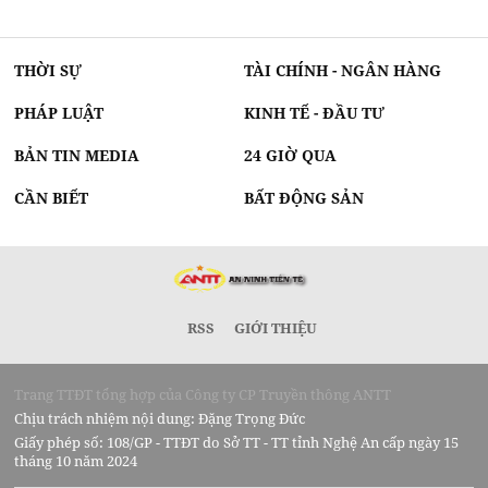
THỜI SỰ
TÀI CHÍNH - NGÂN HÀNG
PHÁP LUẬT
KINH TẾ - ĐẦU TƯ
BẢN TIN MEDIA
24 GIỜ QUA
CẦN BIẾT
BẤT ĐỘNG SẢN
RSS
GIỚI THIỆU
Trang TTĐT tổng hợp của Công ty CP Truyền thông ANTT
Chịu trách nhiệm nội dung: Đặng Trọng Đức
Giấy phép số: 108/GP - TTĐT do Sở TT - TT tỉnh Nghệ An cấp ngày 15
tháng 10 năm 2024