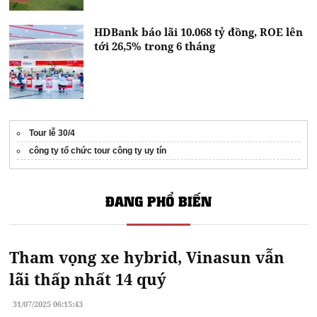
HDBank báo lãi 10.068 tỷ đồng, ROE lên
tới 26,5% trong 6 tháng
Tour lễ 30/4
công ty tổ chức tour công ty uy tín
ĐANG PHỔ BIẾN
Tham vọng xe hybrid, Vinasun vẫn
lãi thấp nhất 14 quý
31/07/2025 06:15:43