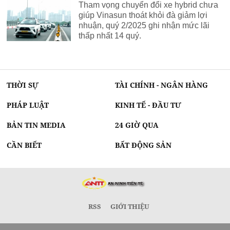
Tham vọng chuyển đổi xe hybrid chưa
giúp Vinasun thoát khỏi đà giảm lợi
nhuận, quý 2/2025 ghi nhận mức lãi
thấp nhất 14 quý.
THỜI SỰ
TÀI CHÍNH - NGÂN HÀNG
PHÁP LUẬT
KINH TẾ - ĐẦU TƯ
BẢN TIN MEDIA
24 GIỜ QUA
CẦN BIẾT
BẤT ĐỘNG SẢN
RSS
GIỚI THIỆU