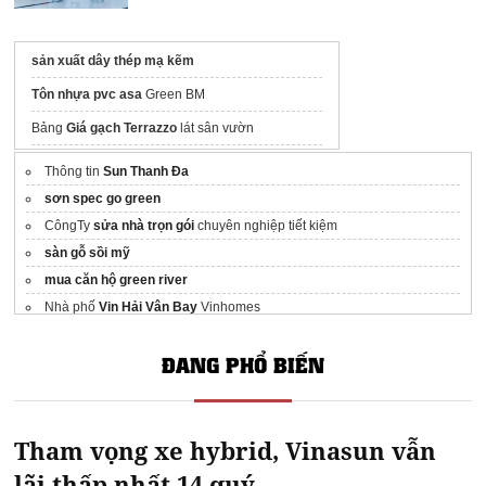
sản xuất dây thép mạ kẽm
Tôn nhựa pvc asa
Green BM
Bảng
Giá gạch Terrazzo
lát sân vườn
Tấm sàn grating thép
Chống gỉ
Thông tin
Sun Thanh Đa
Review nệm cao su thiên nhiên giá rẻ
sơn spec go green
CôngTy
sửa nhà trọn gói
chuyên nghiệp tiết kiệm
sàn gỗ sồi mỹ
mua căn hộ green river
Nhà phố
Vin Hải Vân Bay
Vinhomes
https://bandatfptdanang.com/
ĐANG PHỔ BIẾN
Giá bán
Sun Nha Trang
Khánh Hòa
Căn hộ
Eaton Park
Gamuda Land
Sửa bếp từ công nghiệp
Toàn quốc
Tham vọng xe hybrid, Vinasun vẫn
Trang dự án
Sun Group Nha Trang
Báo giá xây dựng trọn gói tại
xaydunguyvu.com
lãi thấp nhất 14 quý