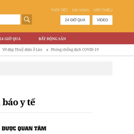
THỜI TIẾT
GIÁ VÀNG
GIỚI THIỆU
24 GIỜ QUA
VIDEO
24 GIỜ QUA
BẤT ĐỘNG SẢN
Thuỷ điện ở Lào
Phòng chống dịch COVID-19
 báo y tế
ĐƯỢC QUAN TÂM