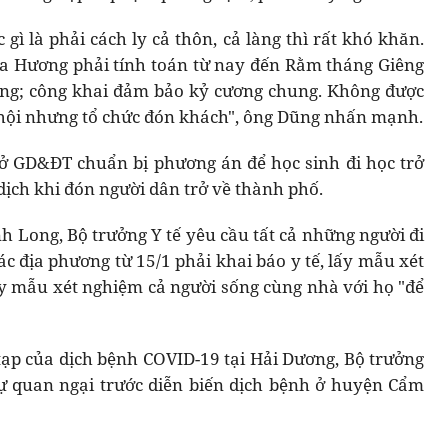
gì là phải cách ly cả thôn, cả làng thì rất khó khăn.
hùa Hương phải tính toán từ nay đến Rằm tháng Giêng
ng; công khai đảm bảo kỷ cương chung. Không được
hội nhưng tổ chức đón khách", ông Dũng nhấn mạnh.
Sở GD&ĐT chuẩn bị phương án để học sinh đi học trở
dịch khi đón người dân trở về thành phố.
h Long, Bộ trưởng Y tế yêu cầu tất cả những người đi
c địa phương từ 15/1 phải khai báo y tế, lấy mẫu xét
ấy mẫu xét nghiệm cả người sống cùng nhà với họ "để
ạp của dịch bệnh COVID-19 tại Hải Dương, Bộ trưởng
ự quan ngại trước diễn biến dịch bệnh ở huyện Cẩm