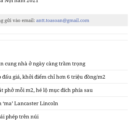
Hà Nội năm 2021
ng gửi vào email:
antt.toasoan@gmail.com
n cung nhà ở ngày càng trầm trọng
 đấu giá, khởi điểm chỉ hơn 6 triệu đồng/m2
át phở mỗi m2, hé lộ mục đích phía sau
n ‘ma’ Lancaster Lincoln
ái phép trên núi