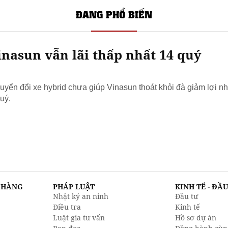
ĐANG PHỔ BIẾN
nasun vẫn lãi thấp nhất 14 quý
yển đổi xe hybrid chưa giúp Vinasun thoát khỏi đà giảm lợi nh
uý.
N HÀNG
PHÁP LUẬT
KINH TẾ - ĐẦ
Nhật ký an ninh
Đầu tư
Điều tra
Kinh tế
Luật gia tư vấn
Hồ sơ dự án