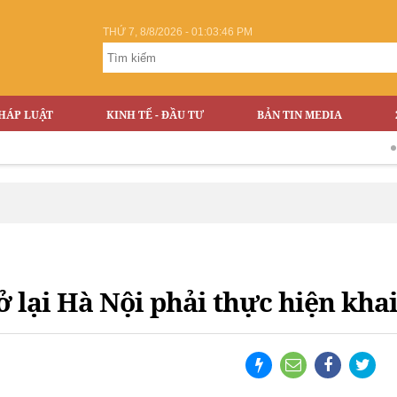
THỨ 7, 8/8/2026 - 01:03:47 PM
HÁP LUẬT
KINH TẾ - ĐẦU TƯ
BẢN TIN MEDIA
Vỡ đập 
ở lại Hà Nội phải thực hiện khai