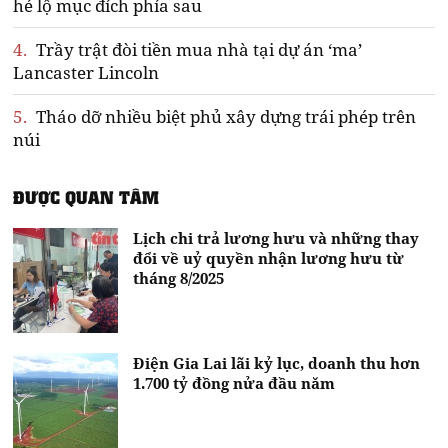
hé lộ mục đích phía sau
4.
Trầy trật đòi tiền mua nhà tại dự án ‘ma’
Lancaster Lincoln
5.
Tháo dỡ nhiều biệt phủ xây dựng trái phép trên
núi
ĐƯỢC QUAN TÂM
Lịch chi trả lương hưu và những thay
đổi về uỷ quyền nhận lương hưu từ
tháng 8/2025
Điện Gia Lai lãi kỷ lục, doanh thu hơn
1.700 tỷ đồng nửa đầu năm