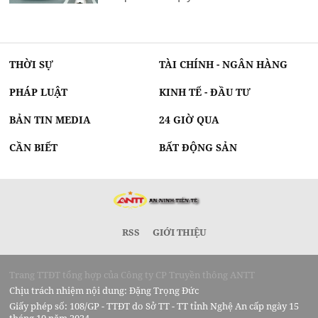
THỜI SỰ
TÀI CHÍNH - NGÂN HÀNG
PHÁP LUẬT
KINH TẾ - ĐẦU TƯ
BẢN TIN MEDIA
24 GIỜ QUA
CẦN BIẾT
BẤT ĐỘNG SẢN
RSS
GIỚI THIỆU
Trang TTĐT tổng hợp của Công ty CP Truyền thông ANTT
Chịu trách nhiệm nội dung: Đặng Trọng Đức
Giấy phép số: 108/GP - TTĐT do Sở TT - TT tỉnh Nghệ An cấp ngày 15