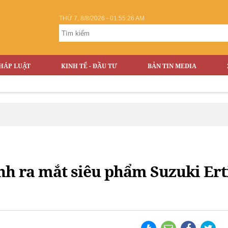
THỨ 7, 8/8/2026 - 01:55:28 AM
HÁP LUẬT
KINH TẾ - ĐẦU TƯ
BẢN TIN MEDIA
 ra mắt siêu phẩm Suzuki Ertig