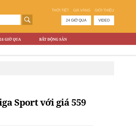
THỜI TIẾT
GIÁ VÀNG
GIỚI THIỆU
24 GIỜ QUA
VIDEO
24 GIỜ QUA
BẤT ĐỘNG SẢN
a Sport với giá 559