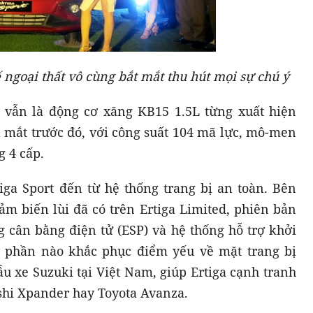
ế ngoại thất vô cùng bắt mắt thu hút mọi sự chú ý
t vẫn là động cơ xăng KB15 1.5L từng xuất hiện
a mắt trước đó, với công suất 104 mã lực, mô-men
 4 cấp.
iga Sport đến từ hệ thống trang bị an toàn. Bên
m biến lùi đã có trên Ertiga Limited, phiên bản
g cân bằng điện tử (ESP) và hệ thống hỗ trợ khởi
 phần nào khắc phục điểm yếu về mặt trang bị
u xe Suzuki tại Việt Nam, giúp Ertiga cạnh tranh
ishi Xpander hay Toyota Avanza.