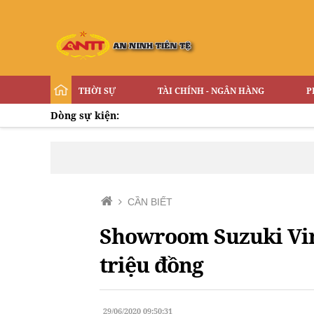
THỜI SỰ
TÀI CHÍNH - NGÂN HÀNG
P
Dòng sự kiện:
CẦN BIẾT
Showroom Suzuki Vinh
triệu đồng
29/06/2020 09:50:31