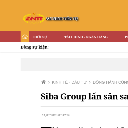
THỜI SỰ
TÀI CHÍNH - NGÂN HÀNG
P
Dòng sự kiện:
KINH TẾ - ĐẦU TƯ
ĐỒNG HÀNH CÙN
Siba Group lấn sân s
11/07/2025 07:42:08