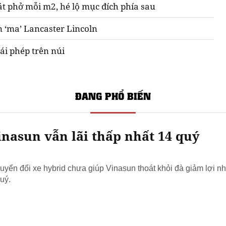
át phở mỗi m2, hé lộ mục đích phía sau
n ‘ma’ Lancaster Lincoln
ái phép trên núi
ĐANG PHỔ BIẾN
nasun vẫn lãi thấp nhất 14 quý
yển đổi xe hybrid chưa giúp Vinasun thoát khỏi đà giảm lợi nh
uý.