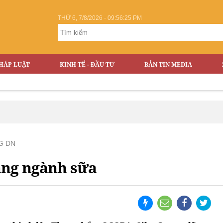
THỨ 6, 7/8/2026 - 09:56:25 PM
HÁP LUẬT
KINH TẾ - ĐẦU TƯ
BẢN TIN MEDIA
G DN
ang ngành sữa