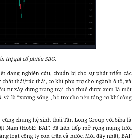
ến thị giá cổ phiếu SBG.
iết đang nghiên cứu, chuẩn bị cho sự phát triển các
 chất thải/rác thải, cơ khí phụ trợ cho ngành ô tô, và
đầu tư xây dựng trang trại cho thuê được xem là một
và là "xương sống", hỗ trợ cho nền tảng cơ khí công
y cũng chung hệ sinh thái Tân Long Group với Siba là
ệt Nam (HoSE: BAF) đã liên tiếp mở rộng mạng lưới
àng loạt công ty con trên cả nước. Mới đây nhất, BAF