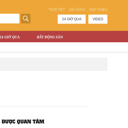
THỜI TIẾT
GIÁ VÀNG
GIỚI THIỆU
24 GIỜ QUA
VIDEO
24 GIỜ QUA
BẤT ĐỘNG SẢN
ĐƯỢC QUAN TÂM