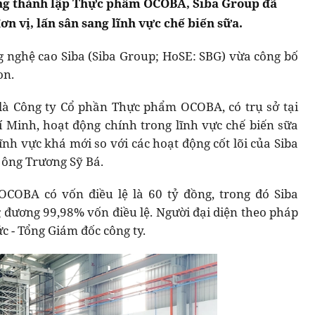
ồng thành lập Thực phẩm OCOBA, Siba Group đã
ơn vị, lấn sân sang lĩnh vực chế biến sữa.
 nghệ cao Siba (Siba Group; HoSE: SBG) vừa công bố
on.
 là Công ty Cổ phần Thực phẩm OCOBA, có trụ sở tại
Minh, hoạt động chính trong lĩnh vực chế biến sữa
ĩnh vực khá mới so với các hoạt động cốt lõi của Siba
a ông Trương Sỹ Bá.
COBA có vốn điều lệ là 60 tỷ đồng, trong đó Siba
 đương 99,98% vốn điều lệ. Người đại diện theo pháp
 - Tổng Giám đốc công ty.