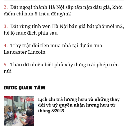
2.
Đất ngoại thành Hà Nội sắp tấp nập đấu giá, khởi
điểm chỉ hơn 6 triệu đồng/m2
3.
Đất rừng tỉnh ven Hà Nội bán giá bát phở mỗi m2,
hé lộ mục đích phía sau
4.
Trầy trật đòi tiền mua nhà tại dự án ‘ma’
Lancaster Lincoln
5.
Tháo dỡ nhiều biệt phủ xây dựng trái phép trên
núi
ĐƯỢC QUAN TÂM
Lịch chi trả lương hưu và những thay
đổi về uỷ quyền nhận lương hưu từ
tháng 8/2025