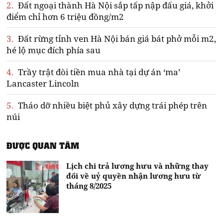
2.
Đất ngoại thành Hà Nội sắp tấp nập đấu giá, khởi
điểm chỉ hơn 6 triệu đồng/m2
3.
Đất rừng tỉnh ven Hà Nội bán giá bát phở mỗi m2,
hé lộ mục đích phía sau
4.
Trầy trật đòi tiền mua nhà tại dự án ‘ma’
Lancaster Lincoln
5.
Tháo dỡ nhiều biệt phủ xây dựng trái phép trên
núi
ĐƯỢC QUAN TÂM
Lịch chi trả lương hưu và những thay
đổi về uỷ quyền nhận lương hưu từ
tháng 8/2025