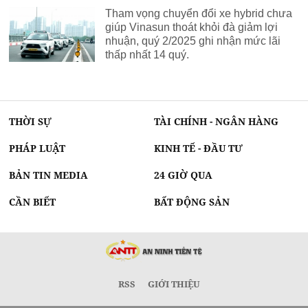
Tham vọng chuyển đổi xe hybrid chưa
giúp Vinasun thoát khỏi đà giảm lợi
nhuận, quý 2/2025 ghi nhận mức lãi
thấp nhất 14 quý.
THỜI SỰ
TÀI CHÍNH - NGÂN HÀNG
PHÁP LUẬT
KINH TẾ - ĐẦU TƯ
BẢN TIN MEDIA
24 GIỜ QUA
CẦN BIẾT
BẤT ĐỘNG SẢN
RSS
GIỚI THIỆU