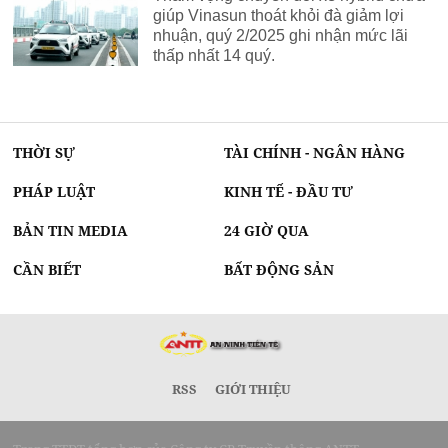
giúp Vinasun thoát khỏi đà giảm lợi
nhuận, quý 2/2025 ghi nhận mức lãi
thấp nhất 14 quý.
THỜI SỰ
TÀI CHÍNH - NGÂN HÀNG
PHÁP LUẬT
KINH TẾ - ĐẦU TƯ
BẢN TIN MEDIA
24 GIỜ QUA
CẦN BIẾT
BẤT ĐỘNG SẢN
RSS
GIỚI THIỆU