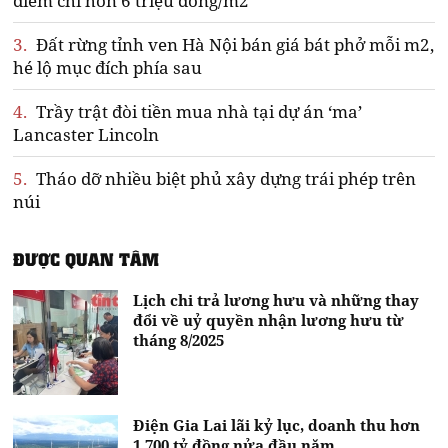
điểm chỉ hơn 6 triệu đồng/m2
3.
Đất rừng tỉnh ven Hà Nội bán giá bát phở mỗi m2,
hé lộ mục đích phía sau
4.
Trầy trật đòi tiền mua nhà tại dự án ‘ma’
Lancaster Lincoln
5.
Tháo dỡ nhiều biệt phủ xây dựng trái phép trên
núi
ĐƯỢC QUAN TÂM
Lịch chi trả lương hưu và những thay
đổi về uỷ quyền nhận lương hưu từ
tháng 8/2025
Điện Gia Lai lãi kỷ lục, doanh thu hơn
1.700 tỷ đồng nửa đầu năm