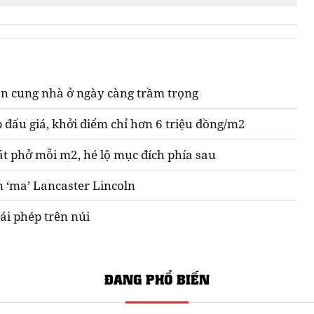
n cung nhà ở ngày càng trầm trọng
 đấu giá, khởi điểm chỉ hơn 6 triệu đồng/m2
át phở mỗi m2, hé lộ mục đích phía sau
n ‘ma’ Lancaster Lincoln
ái phép trên núi
ĐANG PHỔ BIẾN