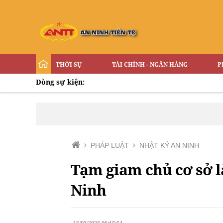
THỜI SỰ
TÀI CHÍNH - NGÂN HÀNG
P
Dòng sự kiện:
PHÁP LUẬT
NHẬT KÝ AN NINH
Tạm giam chủ cơ sở là
Ninh
15/03/2026 06:15:54