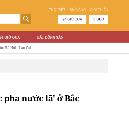
THỜI TIẾT
GIÁ VÀNG
GIỚI THIỆU
24 GIỜ QUA
VIDEO
24 GIỜ QUA
BẤT ĐỘNG SẢN
Nội - Lào Cai
 pha nước lã' ở Bắc