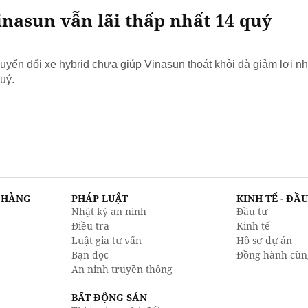
nasun vẫn lãi thấp nhất 14 quý
yển đổi xe hybrid chưa giúp Vinasun thoát khỏi đà giảm lợi nh
uý.
N HÀNG
PHÁP LUẬT
KINH TẾ - ĐẦ
Nhật ký an ninh
Đầu tư
Điều tra
Kinh tế
Luật gia tư vấn
Hồ sơ dự án
Bạn đọc
Đồng hành cùn
An ninh truyền thông
BẤT ĐỘNG SẢN