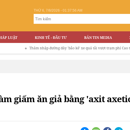
THỨ 6, 7/8/2026 - 01:37:56 AM
HÁP LUẬT
KINH TẾ - ĐẦU TƯ
BẢN TIN MEDIA
Thâm nhập đường dây 'bảo kê' xe quá tải vượt trạm phí Cao tốc Hà 
m giấm ăn giả bằng 'axit axetic