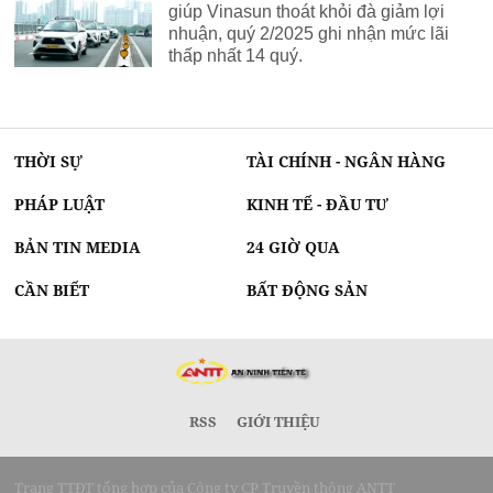
giúp Vinasun thoát khỏi đà giảm lợi
nhuận, quý 2/2025 ghi nhận mức lãi
thấp nhất 14 quý.
THỜI SỰ
TÀI CHÍNH - NGÂN HÀNG
PHÁP LUẬT
KINH TẾ - ĐẦU TƯ
BẢN TIN MEDIA
24 GIỜ QUA
CẦN BIẾT
BẤT ĐỘNG SẢN
RSS
GIỚI THIỆU
Trang TTĐT tổng hợp của Công ty CP Truyền thông ANTT