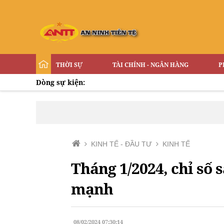
THỜI SỰ
TÀI CHÍNH - NGÂN HÀNG
P
Dòng sự kiện:
KINH TẾ - ĐẦU TƯ
KINH TẾ
Tháng 1/2024, chỉ số
mạnh
08/02/2024 07:30:14