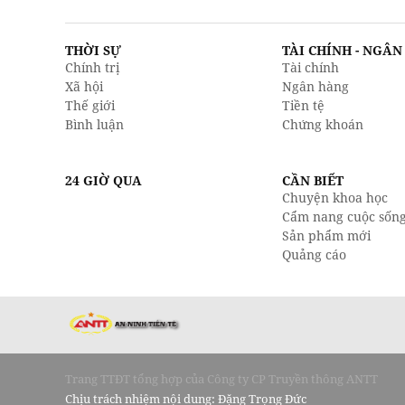
THỜI SỰ
TÀI CHÍNH - NGÂ
Chính trị
Tài chính
Xã hội
Ngân hàng
Thế giới
Tiền tệ
Bình luận
Chứng khoán
24 GIỜ QUA
CẦN BIẾT
Chuyện khoa học
Cẩm nang cuộc sốn
Sản phẩm mới
Quảng cáo
Trang TTĐT tổng hợp của Công ty CP Truyền thông ANTT
Chịu trách nhiệm nội dung: Đặng Trọng Đức