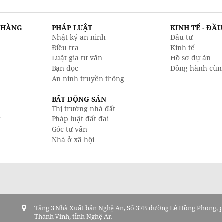
N HÀNG
PHÁP LUẬT
KINH TẾ - ĐẦ
Nhật ký an ninh
Đầu tư
Điều tra
Kinh tế
Luật gia tư vấn
Hồ sơ dự án
Bạn đọc
Đồng hành cùn
An ninh truyền thông
BẤT ĐỘNG SẢN
Thị trường nhà đất
g
Pháp luật đất đai
Góc tư vấn
Nhà ở xã hội
Tầng 3 Nhà Xuất bản Nghệ An, Số 37B đường Lê Hồng Phong,
Thành Vinh, tỉnh Nghệ An