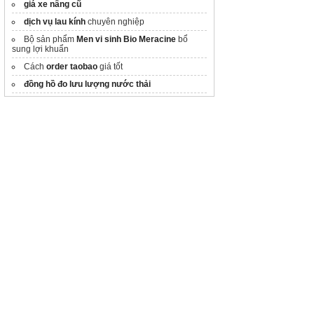
giá xe nâng cũ
dịch vụ lau kính
chuyên nghiệp
Bộ sản phẩm
Men vi sinh Bio Meracine
bổ
sung lợi khuẩn
Cách
order taobao
giá tốt
đồng hồ đo lưu lượng nước thải
Cung cấp
máy bơm nhiệt gia đình
giá tốt
Sơn Kova Chống Thấm Ct11a
Cung cấp
máy phóng nhãn
màng co mới nhất
Bao Jumbo
supply chain infrastructure
in viet nam
can nhựa xanh 30 lít