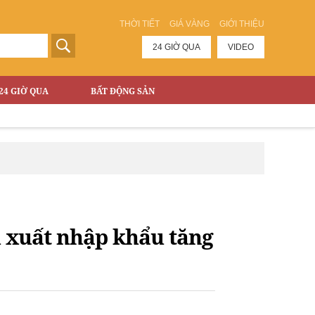
THỜI TIẾT
GIÁ VÀNG
GIỚI THIỆU
24 GIỜ QUA
VIDEO
24 GIỜ QUA
BẤT ĐỘNG SẢN
h xuất nhập khẩu tăng