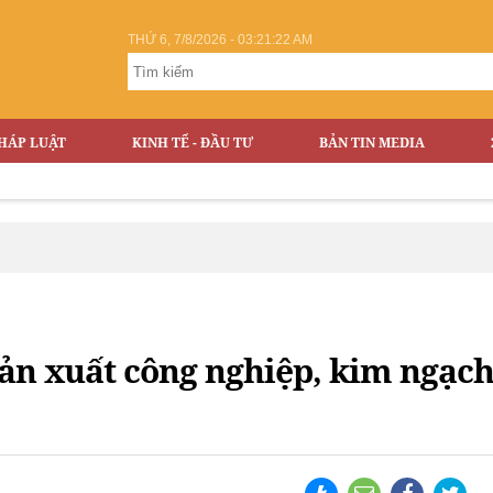
THỨ 6, 7/8/2026 - 03:21:23 AM
HÁP LUẬT
KINH TẾ - ĐẦU TƯ
BẢN TIN MEDIA
 sản xuất công nghiệp, kim ngạc