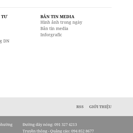
U TƯ
BẢN TIN MEDIA
Hình ảnh trong ngày
Bản tin media
Inforgrafic
g DN
RSS
GIỚI THIỆU
 phường
Đường dây nóng: 091 327 4213
Truyền thông - Quảng cáo: 094 852 8677