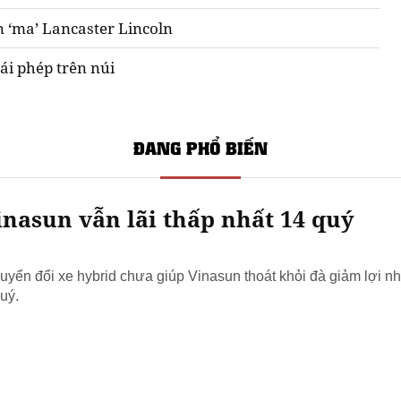
n ‘ma’ Lancaster Lincoln
ái phép trên núi
ĐANG PHỔ BIẾN
nasun vẫn lãi thấp nhất 14 quý
yển đổi xe hybrid chưa giúp Vinasun thoát khỏi đà giảm lợi nh
uý.