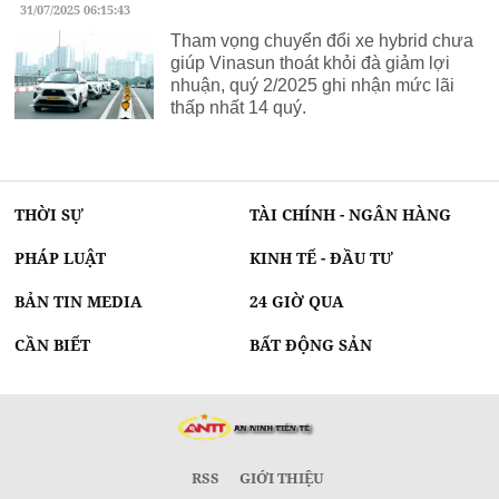
31/07/2025 06:15:43
Tham vọng chuyển đổi xe hybrid chưa
giúp Vinasun thoát khỏi đà giảm lợi
nhuận, quý 2/2025 ghi nhận mức lãi
thấp nhất 14 quý.
THỜI SỰ
TÀI CHÍNH - NGÂN HÀNG
PHÁP LUẬT
KINH TẾ - ĐẦU TƯ
BẢN TIN MEDIA
24 GIỜ QUA
CẦN BIẾT
BẤT ĐỘNG SẢN
RSS
GIỚI THIỆU