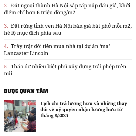
2.
Đất ngoại thành Hà Nội sắp tấp nập đấu giá, khởi
điểm chỉ hơn 6 triệu đồng/m2
3.
Đất rừng tỉnh ven Hà Nội bán giá bát phở mỗi m2,
hé lộ mục đích phía sau
4.
Trầy trật đòi tiền mua nhà tại dự án ‘ma’
Lancaster Lincoln
5.
Tháo dỡ nhiều biệt phủ xây dựng trái phép trên
núi
ĐƯỢC QUAN TÂM
Lịch chi trả lương hưu và những thay
đổi về uỷ quyền nhận lương hưu từ
tháng 8/2025