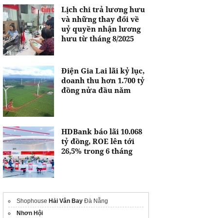
Lịch chi trả lương hưu
và những thay đổi về
uỷ quyền nhận lương
hưu từ tháng 8/2025
Điện Gia Lai lãi kỷ lục,
doanh thu hơn 1.700 tỷ
đồng nửa đầu năm
HDBank báo lãi 10.068
tỷ đồng, ROE lên tới
26,5% trong 6 tháng
Shophouse
Hải Vân Bay
Đà Nẵng
Nhơn Hội