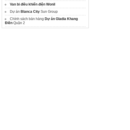
Van bi điều khiển điện Wonil
Dự án
Blanca City
Sun Group
Chính sách bán hàng
Dự án Gladia Khang
Điền
Quận 2
thang máy gia đình giá
Khu đô thị Đại học Quốc tế
Vinhomes saigon
park
Hóc Môn
Vị trí Sun Hà Nam
Lắp đặt
thợ sửa cửa cuốn
suacuacuonnhanh24h giá rẻ
Kính điện thông minh