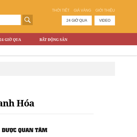
THỜI TIẾT
GIÁ VÀNG
GIỚI THIỆU
24 GIỜ QUA
VIDEO
24 GIỜ QUA
BẤT ĐỘNG SẢN
hanh Hóa
ĐƯỢC QUAN TÂM