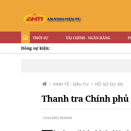
THỜI SỰ
TÀI CHÍNH - NGÂN HÀNG
P
Dòng sự kiện:
KINH TẾ - ĐẦU TƯ
HỒ SƠ DỰ ÁN
Thanh tra Chính phủ 
13/12/2022 20:04:04