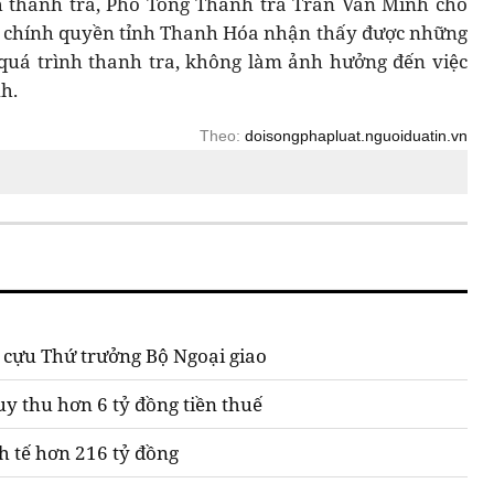
nh thanh tra, Phó Tổng Thanh tra Trần Văn Minh cho
ấp chính quyền tỉnh Thanh Hóa nhận thấy được những
g quá trình thanh tra, không làm ảnh hưởng đến việc
nh.
Theo:
doisongphapluat.nguoiduatin.vn
an cựu Thứ trưởng Bộ Ngoại giao
y thu hơn 6 tỷ đồng tiền thuế
h tế hơn 216 tỷ đồng