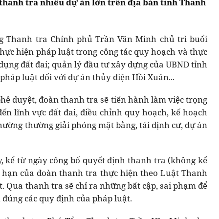
 thanh tra nhiều dự án lớn trên địa bàn tỉnh Thanh
ng Thanh tra Chính phủ Trần Văn Minh chủ trì buổi
thực hiện pháp luật trong công tác quy hoạch và thực
 dụng đất đai; quản lý đầu tư xây dựng của UBND tỉnh
háp luật đối với dự án thủy điện Hồi Xuân...
phê duyệt, đoàn thanh tra sẽ tiến hành làm việc trọng
đến lĩnh vực đất đai, điều chỉnh quy hoạch, kế hoạch
 thường thường giải phóng mặt bằng, tái định cư, dự án
y, kể từ ngày công bố quyết định thanh tra (không kể
n hạn của đoàn thanh tra thực hiện theo Luật Thanh
t. Qua thanh tra sẽ chỉ ra những bất cập, sai phạm để
đúng các quy định của pháp luật.