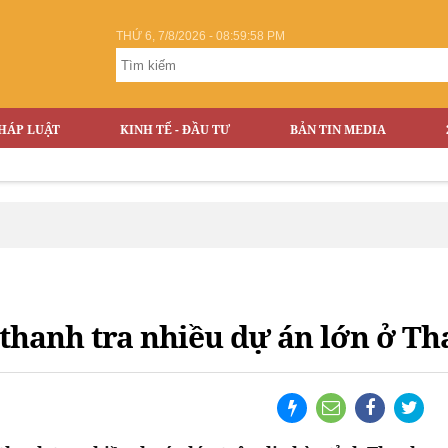
THỨ 6, 7/8/2026 - 08:59:59 PM
HÁP LUẬT
KINH TẾ - ĐẦU TƯ
BẢN TIN MEDIA
thanh tra nhiều dự án lớn ở T