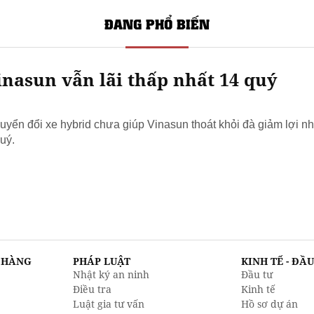
ĐANG PHỔ BIẾN
nasun vẫn lãi thấp nhất 14 quý
yển đổi xe hybrid chưa giúp Vinasun thoát khỏi đà giảm lợi nh
uý.
N HÀNG
PHÁP LUẬT
KINH TẾ - ĐẦ
Nhật ký an ninh
Đầu tư
Điều tra
Kinh tế
Luật gia tư vấn
Hồ sơ dự án