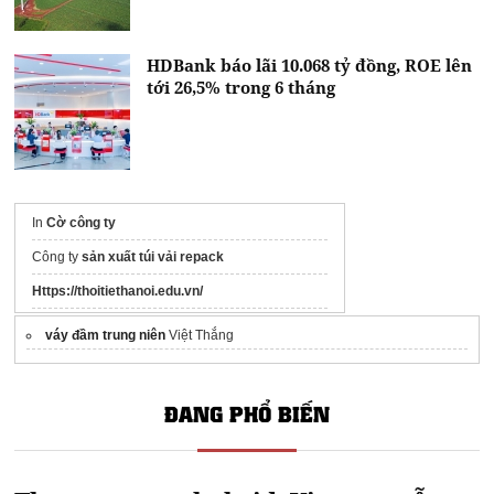
HDBank báo lãi 10.068 tỷ đồng, ROE lên
tới 26,5% trong 6 tháng
In
Cờ công ty
Công ty
sản xuất túi vải repack
Https://thoitiethanoi.edu.vn/
Website
Nhập hàng China
giá gốc tận xưởng
váy đầm trung niên
Việt Thắng
ĐANG PHỔ BIẾN