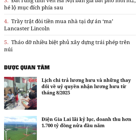
3.
Đất rừng tỉnh ven Hà Nội bán giá bát phở mỗi m2,
hé lộ mục đích phía sau
4.
Trầy trật đòi tiền mua nhà tại dự án ‘ma’
Lancaster Lincoln
5.
Tháo dỡ nhiều biệt phủ xây dựng trái phép trên
núi
ĐƯỢC QUAN TÂM
Lịch chi trả lương hưu và những thay
đổi về uỷ quyền nhận lương hưu từ
tháng 8/2025
Điện Gia Lai lãi kỷ lục, doanh thu hơn
1.700 tỷ đồng nửa đầu năm