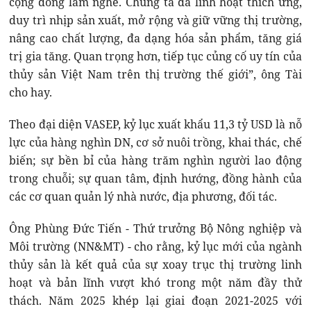
cộng đồng làm nghề. Chúng ta đã linh hoạt thích ứng,
duy trì nhịp sản xuất, mở rộng và giữ vững thị trường,
nâng cao chất lượng, đa dạng hóa sản phẩm, tăng giá
trị gia tăng. Quan trọng hơn, tiếp tục củng cố uy tín của
thủy sản Việt Nam trên thị trường thế giới”, ông Tài
cho hay.
Theo đại diện VASEP, kỷ lục xuất khẩu 11,3 tỷ USD là nỗ
lực của hàng nghìn DN, cơ sở nuôi trồng, khai thác, chế
biến; sự bền bỉ của hàng trăm nghìn người lao động
trong chuỗi; sự quan tâm, định hướng, đồng hành của
các cơ quan quản lý nhà nước, địa phương, đối tác.
Ông Phùng Đức Tiến - Thứ trưởng Bộ Nông nghiệp và
Môi trường (NN&MT) - cho rằng, kỷ lục mới của ngành
thủy sản là kết quả của sự xoay trục thị trường linh
hoạt và bản lĩnh vượt khó trong một năm đầy thử
thách. Năm 2025 khép lại giai đoạn 2021-2025 với