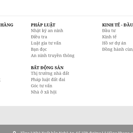
N HÀNG
PHÁP LUẬT
KINH TẾ - ĐẦ
Nhật ký an ninh
Đầu tư
Điều tra
Kinh tế
Luật gia tư vấn
Hồ sơ dự án
Bạn đọc
Đồng hành cùn
An ninh truyền thông
BẤT ĐỘNG SẢN
Thị trường nhà đất
g
Pháp luật đất đai
Góc tư vấn
Nhà ở xã hội
Tầng 3 Nhà Xuất bản Nghệ An, Số 37B đường Lê Hồng Phong,