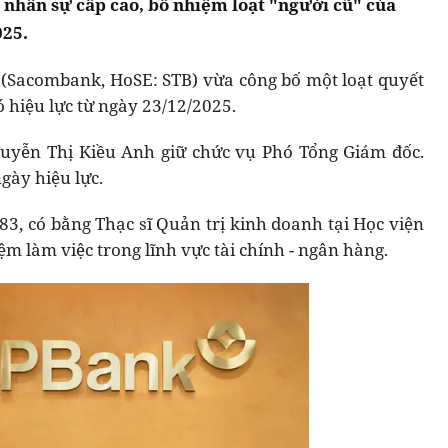
 nhân sự cấp cao, bổ nhiệm loạt "người cũ" của
025.
(Sacombank, HoSE: STB) vừa công bố một loạt quyết
ó hiệu lực từ ngày 23/12/2025.
uyễn Thị Kiều Anh giữ chức vụ Phó Tổng Giám đốc.
gày hiệu lực.
, có bằng Thạc sĩ Quản trị kinh doanh tại Học viện
m làm việc trong lĩnh vực tài chính - ngân hàng.