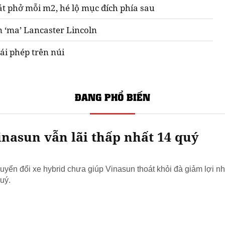
át phở mỗi m2, hé lộ mục đích phía sau
n ‘ma’ Lancaster Lincoln
ái phép trên núi
ĐANG PHỔ BIẾN
nasun vẫn lãi thấp nhất 14 quý
yển đổi xe hybrid chưa giúp Vinasun thoát khỏi đà giảm lợi nh
uý.