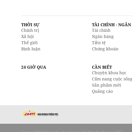
THỜI SỰ
TÀI CHÍNH - NGÂ
Chính trị
Tài chính
Xã hội
Ngân hàng
Thế giới
Tiền tệ
Bình luận
Chứng khoán
24 GIỜ QUA
CẦN BIẾT
Chuyện khoa học
Cẩm nang cuộc sốn
Sản phẩm mới
Quảng cáo
Trang TTĐT tổng hợp của Công ty CP Truyền thông ANTT