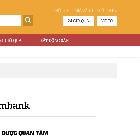
THỜI TIẾT
GIÁ VÀNG
GIỚI THIỆU
24 GIỜ QUA
VIDEO
24 GIỜ QUA
BẤT ĐỘNG SẢN
ombank
ĐƯỢC QUAN TÂM