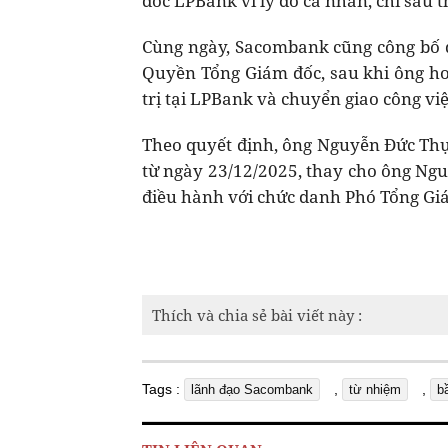
đốc LPBank vì lý do cá nhân, chỉ sau t
Cùng ngày, Sacombank cũng công bố 
Quyền Tổng Giám đốc, sau khi ông hoà
trị tại LPBank và chuyển giao công vi
Theo quyết định, ông Nguyễn Đức Th
từ ngày 23/12/2025, thay cho ông Ng
điều hành với chức danh Phó Tổng Gi
Thích và chia sẻ bài viết này :
Tags :
,
,
lãnh đạo Sacombank
từ nhiệm
b