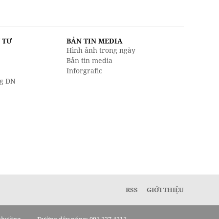
U TƯ
BẢN TIN MEDIA
Hình ảnh trong ngày
Bản tin media
Inforgrafic
g DN
RSS
GIỚI THIỆU
 phường
Đường dây nóng: 091 327 4213