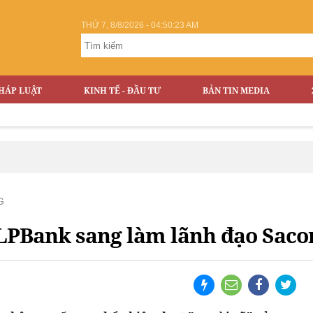
THỨ 7, 8/8/2026 - 04:50:24 AM
HÁP LUẬT
KINH TẾ - ĐẦU TƯ
BẢN TIN MEDIA
G
LPBank sang làm lãnh đạo Sac