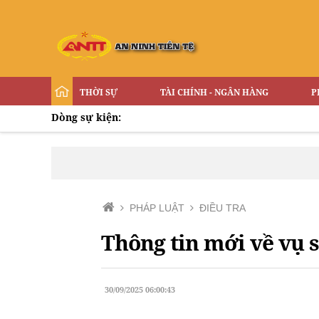
THỜI SỰ
TÀI CHÍNH - NGÂN HÀNG
P
Dòng sự kiện:
PHÁP LUẬT
ĐIỀU TRA
Thông tin mới về vụ 
30/09/2025 06:00:43