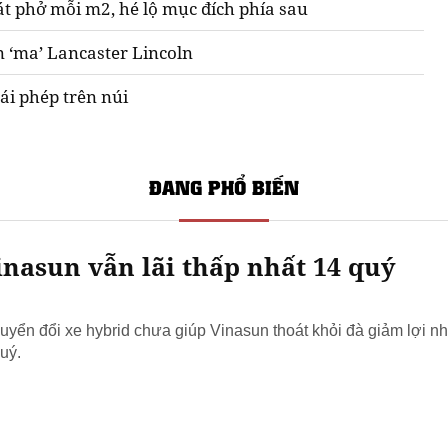
át phở mỗi m2, hé lộ mục đích phía sau
n ‘ma’ Lancaster Lincoln
ái phép trên núi
ĐANG PHỔ BIẾN
nasun vẫn lãi thấp nhất 14 quý
yển đổi xe hybrid chưa giúp Vinasun thoát khỏi đà giảm lợi nh
uý.