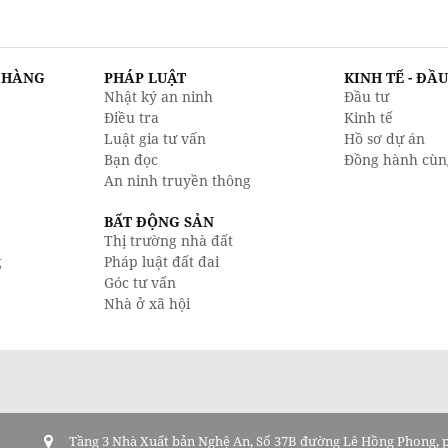
N HÀNG
PHÁP LUẬT
KINH TẾ - ĐẦ
Nhật ký an ninh
Đầu tư
Điều tra
Kinh tế
Luật gia tư vấn
Hồ sơ dự án
Bạn đọc
Đồng hành cùn
An ninh truyền thông
BẤT ĐỘNG SẢN
Thị trường nhà đất
g
Pháp luật đất đai
Góc tư vấn
Nhà ở xã hội
Tầng 3 Nhà Xuất bản Nghệ An, Số 37B đường Lê Hồng Phong,