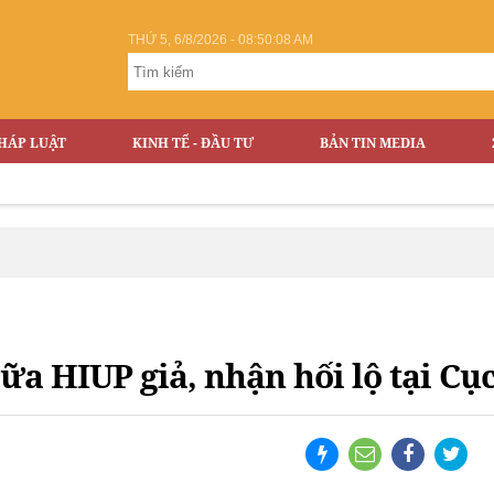
THỨ 5, 6/8/2026 - 08:50:09 AM
HÁP LUẬT
KINH TẾ - ĐẦU TƯ
BẢN TIN MEDIA
sữa HIUP giả, nhận hối lộ tại C