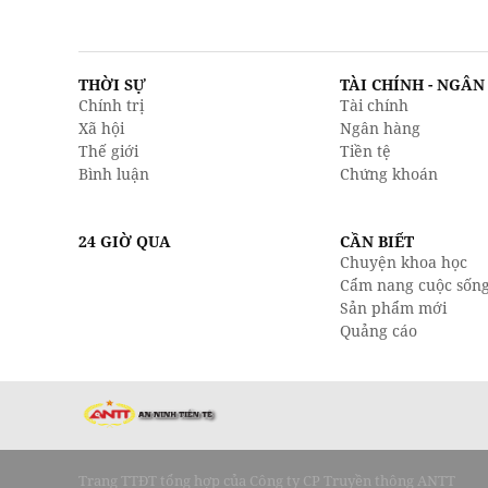
THỜI SỰ
TÀI CHÍNH - NGÂ
Chính trị
Tài chính
Xã hội
Ngân hàng
Thế giới
Tiền tệ
Bình luận
Chứng khoán
24 GIỜ QUA
CẦN BIẾT
Chuyện khoa học
Cẩm nang cuộc sốn
Sản phẩm mới
Quảng cáo
Trang TTĐT tổng hợp của Công ty CP Truyền thông ANTT