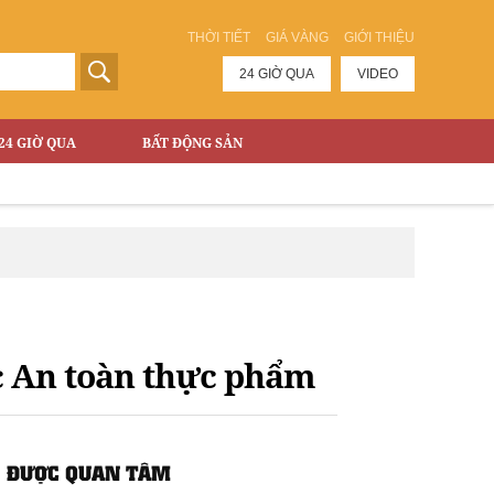
THỜI TIẾT
GIÁ VÀNG
GIỚI THIỆU
24 GIỜ QUA
VIDEO
24 GIỜ QUA
BẤT ĐỘNG SẢN
T
ục An toàn thực phẩm
ĐƯỢC QUAN TÂM