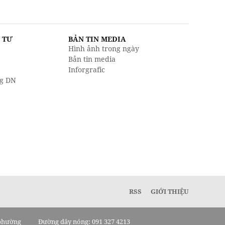
U TƯ
BẢN TIN MEDIA
Hình ảnh trong ngày
Bản tin media
Inforgrafic
g DN
RSS
GIỚI THIỆU
 phường
Đường dây nóng: 091 327 4213