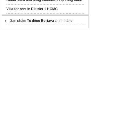
Villa for rent in District 1 HCMC
thewincitydhla.com
giá bán The Win City
Sản phẩm
Tủ đông Berjaya
chính hãng
Khai hoan imperial
River Collection
Picity central park
Star View Sài Gòn
Fenica Dĩ An