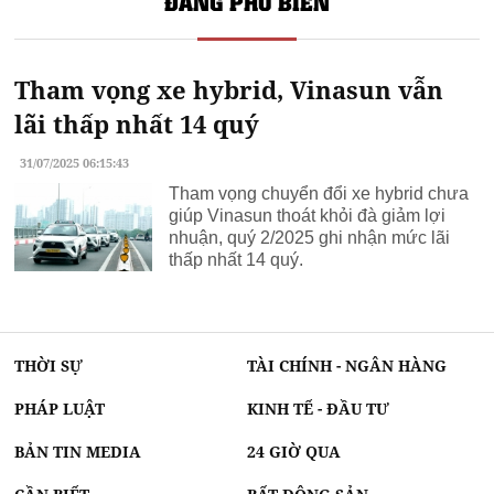
ĐANG PHỔ BIẾN
Tham vọng xe hybrid, Vinasun vẫn
lãi thấp nhất 14 quý
31/07/2025 06:15:43
Tham vọng chuyển đổi xe hybrid chưa
giúp Vinasun thoát khỏi đà giảm lợi
nhuận, quý 2/2025 ghi nhận mức lãi
thấp nhất 14 quý.
THỜI SỰ
TÀI CHÍNH - NGÂN HÀNG
PHÁP LUẬT
KINH TẾ - ĐẦU TƯ
BẢN TIN MEDIA
24 GIỜ QUA